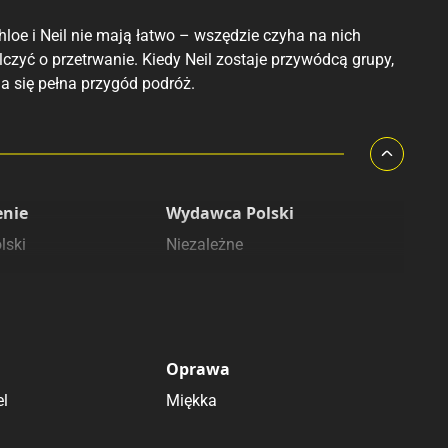
oe i Neil nie mają łatwo – wszędzie czyha na nich
zyć o przetrwanie. Kiedy Neil zostaje przywódcą grupy,
na się pełna przygód podróż.
enie
Wydawca Polski
lski
Niezależne
Oprawa
el
Miękka