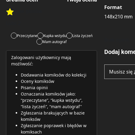
Format
Brak głosów
Rate this item:
Rate this item:
Submit 
148x210 mm
Lubi:
2
Przeczytane
Kupka wstydu
Lista życzeń
Brak opinii.
Mam autograf
Dodaj kome
Zalogowani użytkownicy mają
możliwość:
Musisz się
Dodawania komiksów do kolekcji
Oceny komiksów
Pisania opinii
Oznaczania komiksów jako:
“przeczytane”, “kupka wstydu”,
“lista życzeń”, “mam autograf"
Zgłaszania brakujących w bazie
komiksów
Zgłaszanie poprawek i błędów w
komiksach