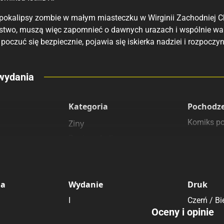
okalipsy zombie w małym miasteczku w Wirginii Zachodniej Chl
stwo, muszą więc zapomnieć o dawnych urazach i wspólnie walc
poczuć się bezpiecznie, pojawia się iskierka nadziei i rozpoczy
eny
wydania
 polecamy
sięgarnie
Kategoria
Pochodz
Komiks po
Ziny
Postapokalipsa
Horror
ia
Wydanie
Druk
I
Czerń / Bi
Oceny i opinie