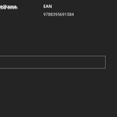
ładkowa
EAN
zba ocen
9788395691584