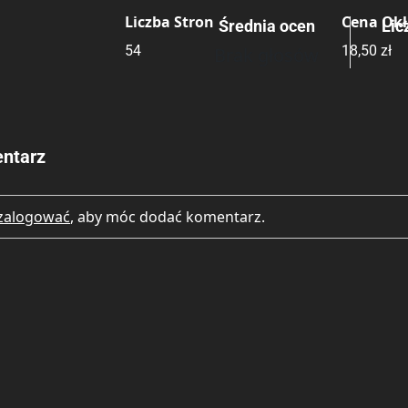
Liczba Stron
Cena Ok
Średnia ocen
Lic
Rating
Submit Rating
54
18,50 zł
Brak głosów
ntarz
zalogować
, aby móc dodać komentarz.