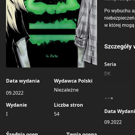
Po wybuchu ap
niebezpieczeń
w której mogą 
Porównaj c
Szczegóły 
Szczególnie
Pozostałe k
Seria
DK
Data wydania
Wydawca Polski
Niezależne
09.2022
Wydanie
Liczba stron
Data Wydan
I
54
09.2022
Średnia ocen
Twoja ocena