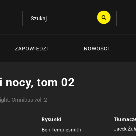
Szukaj:
ZAPOWIEDZI
NOWOŚCI
i nocy, tom 02
ight. Omnibus vol. 2
Rysunki
Tłumacz
Jacek Żuł
Ben Templesmith