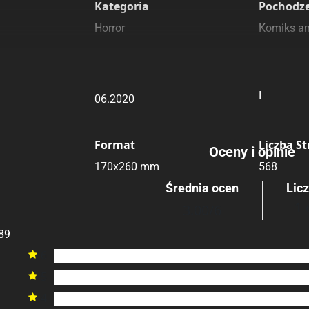
Kategoria
Pochodz
Horror
Komiks a
yginalny
Data Wydania
Wydanie
I
06.2020
Format
Liczba S
Oceny i opinie
170x260 mm
568
Średnia ocen
Lic
1 
3.00
/6
89
6

5

4
