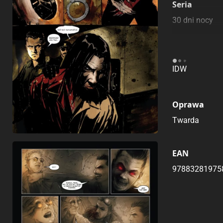
Seria
30 dni nocy
Wydawca Or
IDW
Oprawa
Twarda
EAN
97883281975