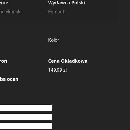
enie
Wydawca Polski
merykański
Egmont
Druk
Kolor
tron
Cena Okładkowa
149,99 zł
zba ocen
ocena
0
ocen
0
ocen
0
ocen