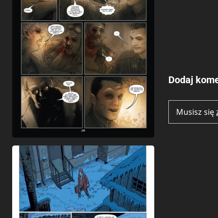
Brak opinii.
Dodaj kome
Musisz się