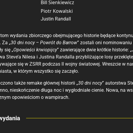
Bill Sienkiewicz
Piotr Kowalski
Justin Randall
ni tom wydania zbiorczego obejmującego historie będące kontyn
 Za „
30 dni nocy – Powrót do Barrow
” zostali oni nominowaniu
y się „
Opowieści krwiopijcy
” zawierające dwie krótkie historie: „
wa Steve’a Nilesa i Justina Randalla przybliżające losy przeklętej
ywające się w ZSRR podczas II wojny światowej. Wreszcie w na
asta, w którym wszystko się zaczęło.
czono także remake głównej historii „
30 dni nocy
” autorstwa St
mno, nieskończenie długa noc i wygłodniałe cienie. Nowa, na ws
cznym opowieściom o wampirach.
eny
wydania
 polecamy
sięgarnie