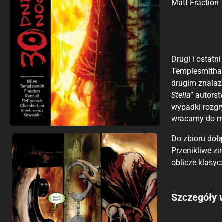
Matt Fraction
Drugi i ostat
Templesmitha.
drugim znalazł
Stella
” autorst
wypadki rozgr
wracamy do mi
Do zbioru dołą
Przenikliwe zi
oblicze klasy
Porównaj c
Szczegóły 
Szczególnie
Pozostałe k