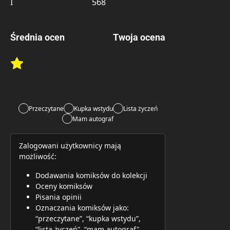
I
568
Średnia ocen
Twoja ocena
3.00
/6
Rate this item:
1 ocena
Rate this item:
Submit 
Lubi:
8
Przeczytane
Kupka wstydu
Lista życzeń
Mam autograf
Zalogowani użytkownicy mają
możliwość:
Dodawania komiksów do kolekcji
Oceny komiksów
Pisania opinii
Oznaczania komiksów jako:
“przeczytane”, “kupka wstydu”,
“lista życzeń”, “mam autograf"