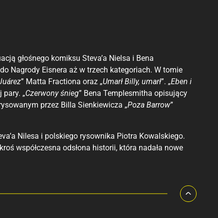
uacją głośnego komiksu Steva’a Nielsa i Bena
 do Nagrody Eisnera aż w trzech kategoriach. W tomie
Juárez
” Matta Fractiona oraz „
Umarł Billy, umarł
”. „
Eben i
 pary. „
Czerwony śnieg
” Bena Templesmitha opisujący
rysowanym przez Billa Sienkiewicza „
Poza Barrow
”
eva’a Nilesa i polskiego rysownika Piotra Kowalskiego.
kroś współczesna odsłona historii, która nadała nowe