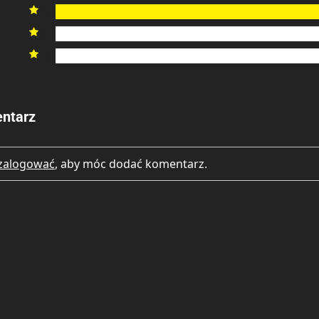
3

2

1

ntarz
zalogować
, aby móc dodać komentarz.