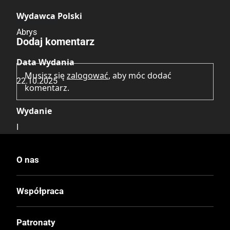
Wydawca Polski
Brak opinii.
Abrys
Dodaj komentarz
Data Wydania
Musisz się
zalogować
, aby móc dodać
22.10.2025
komentarz.
Wydanie
I
Druk
O nas
Kolor
Współpraca
Oprawa
Miękka
Patronaty