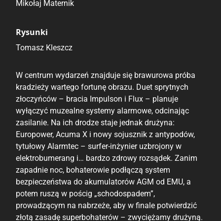
Mikołaj Maternik
Rysunki
Tomasz Kleszcz
W centrum wydarzeń znajduje się brawurowa próba
kradzieży wartego fortunę obrazu. Duet sprytnych
złoczyńców – bracia Impulson i Flux – planuje
wyłączyć muzealne systemy alarmowe, odcinając
zasilanie. Na ich drodze staje jednak drużyna:
Europower, Acuma X i nowy sojusznik z antypodów,
tytułowy Alarmtec – surfer-inżynier uzbrojony w
elektrobumerang i… bardzo zdrowy rozsądek. Zanim
zapadnie noc, bohaterowie podłączą system
bezpieczeństwa do akumulatorów AGM od EMU, a
potem ruszą w pościg „schodospadem”,
prowadzącym na nabrzeże, aby w finale potwierdzić
złotą zasadę superbohaterów – zwyciężamy drużyną.