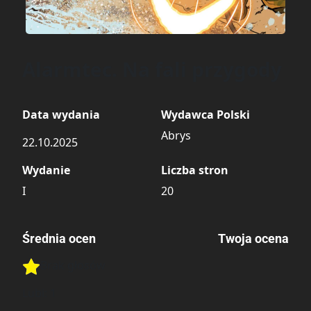
Alarmtec. Na fali przygody
Data wydania
Wydawca Polski
Abrys
22.10.2025
Wydanie
Liczba stron
I
20
Średnia ocen
Twoja ocena
Brak głosów
Rate this item:
Rate this item:
Submit
Lubi:
1