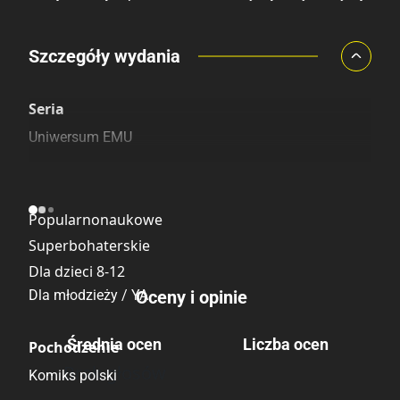
Porównaj ceny
Szczegóły wydania
Szczególnie polecamy
Pozostałe księgarnie
Seria
Uniwersum EMU
Kategoria
Popularnonaukowe
Superbohaterskie
Dla dzieci 8-12
Dla młodzieży / YA
Oceny i opinie
Średnia ocen
Liczba ocen
Pochodzenie
Brak głosów
Komiks polski