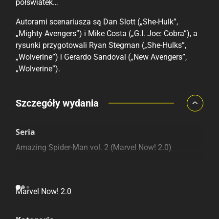
półświatek…
Autorami scenariusza są Dan Slott („She-Hulk”,
„Mighty Avengers”) i Mike Costa („G.I. Joe: Cobra”), a
rysunki przygotowali Ryan Stegman („She-Hulks”,
„Wolverine”) i Gerardo Sandoval („New Avengers”,
„Wolverine”).
Porównaj ceny
Szczegóły wydania
Szczególnie polecamy
Pozostałe księgarnie
Seria
Amazing Spider-Man vol. 2 (Marvel Now! 2.0)
Linia wydawnicza
Marvel Now! 2.0