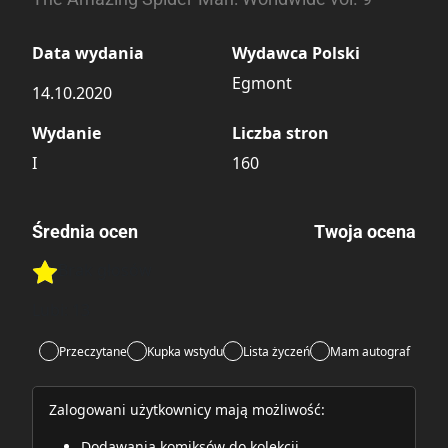
Data wydania
Wydawca Polski
Egmont
14.10.2020
Wydanie
Liczba stron
I
160
Średnia ocen
Twoja ocena
Brak głosów
Rate this item:
Rate this item:
Submit
Lubi:
13
Przeczytane
Kupka wstydu
Lista życzeń
Mam autograf
Zalogowani użytkownicy mają możliwość:
Dodawania komiksów do kolekcji