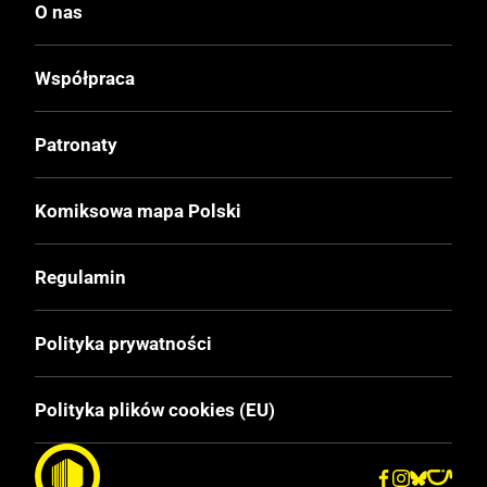
Data Wydania
O nas
14.10.2020
Współpraca
Wydanie
I
Patronaty
Druk
Komiksowa mapa Polski
Kolor
Regulamin
Oprawa
Miękka ze skrzydełkami
Polityka prywatności
Format
Polityka plików cookies (EU)
167x255 mm