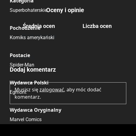
Kategoria
Oceny i opinie
Superbohaterskie
Średnia ocen
Liczba ocen
Pochodzenie
Brak głosów
Komiks amerykański
Postacie
Brak opinii.
Spider-Man
Dodaj komentarz
Wydawca Polski
Musisz się
zalogować
, aby móc dodać
Egmont
komentarz.
Wydawca Oryginalny
Marvel Comics