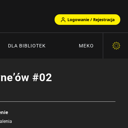
Logowanie / Rejestracja
DLA BIBLIOTEK
MEKO
yne’ów #02
enie
alenia