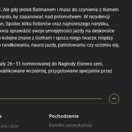
ki. Ale gdy jesteś Batmanem i masz do czynienia z tłumem
 umysłu, by zapanować nad potomstwem. W rezydencji
an, Spoiler, kilku Robinów oraz najnowszego narybku,
wia sprawdzić swoje umiejętności jazdy na deskorolce
to kolejne znane z Gotham i spoza niego twarze, między
o randkowaniu, nauce jazdy, patrolowaniu czy uczeniu się,
iały 26–51 nominowanej do Nagrody Eisnera serii,
publikowane wcześniej, przygotowane specjalnie przez
a
Pochodzenie
Komiks amerykański
aterskie