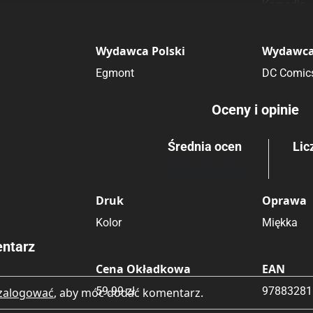
Komedia
Wydawca Polski
Wydawca
Egmont
DC Comic
Oceny i opinie
Średnia ocen
Lic
Brak głosów
Druk
Oprawa
Kolor
Miękka
ntarz
Cena Okładkowa
EAN
59.99 zł
97883281
zalogować
, aby móc dodać komentarz.