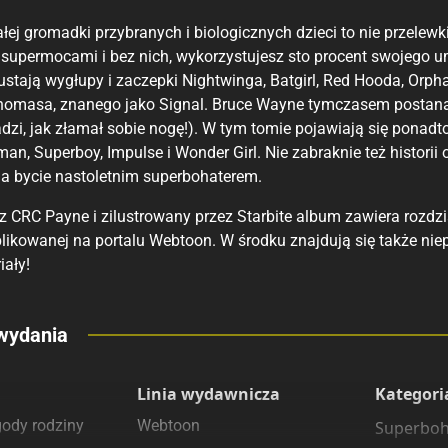
łej gromadki przybranych i biologicznych dzieci to nie przelew
 supermocami i bez nich, wykorzystujesz sto procent swojego
stają wygłupy i zaczepki Nightwinga, Batgirl, Red Hooda, Orph
Thomasa, znanego jako Signal. Bruce Wayne tymczasem postana
adzi, jak złamał sobie nogę!). W tym tomie pojawiają się ponad
n, Superboy, Impulse i Wonder Girl. Nie zabraknie też historii 
a bycie nastoletnim superbohaterem.
z CRC Payne i zilustrowany przez Starbite album zawiera rozdz
blikowanej na portalu Webtoon. W środku znajdują się także nie
iały!
eny
wydania
 polecamy
sięgarnie
Linia wydawnicza
Kategori
ody rodziny
Webtoon
Superboh