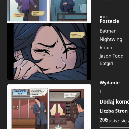
Postacie
Batman
Nightwing
Robin
Jason Todd
Batgirl
Wydanie
Brak opinii.
I
Dodaj kome
Liczba Stron
208
Musisz się