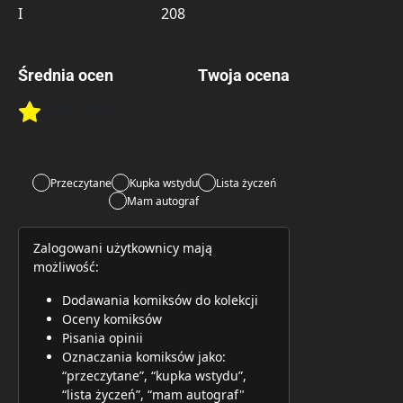
I
208
Średnia ocen
Twoja ocena
Brak głosów
Rate this item:
Rate this item:
Submit 
Lubi:
3
Przeczytane
Kupka wstydu
Lista życzeń
Mam autograf
Zalogowani użytkownicy mają
możliwość:
Dodawania komiksów do kolekcji
Oceny komiksów
Pisania opinii
Oznaczania komiksów jako:
“przeczytane”, “kupka wstydu”,
“lista życzeń”, “mam autograf"