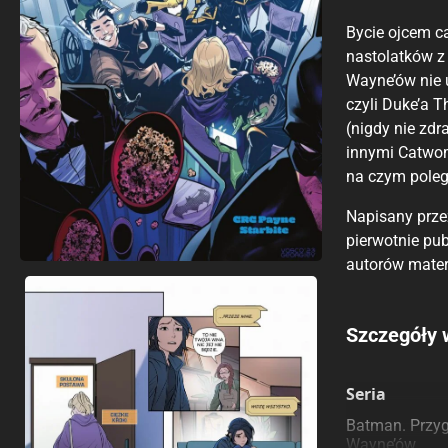
Bycie ojcem ca
nastolatków z
Wayne’ów nie u
czyli Duke’a 
(nigdy nie zdr
innymi Catwoma
na czym poleg
Napisany prze
pierwotnie pu
autorów mater
Porównaj c
Szczegóły 
Szczególnie
Pozostałe k
Seria
Batman. Przyg
Wayne’ów