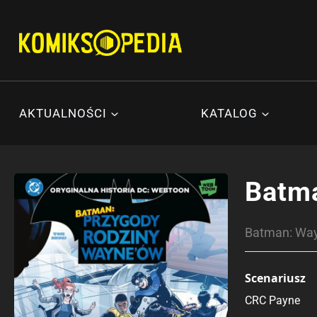
Przejdź
do
treści
AKTUALNOŚCI
KATALOG
Batma
Batman: Way
Scenariusz
CRC Payne