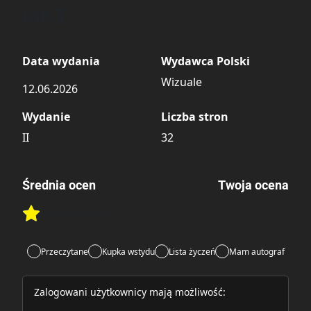
lot 3
Data wydania
Wydawca Polski
Wizuale
12.06.2026
Wydanie
Liczba stron
II
32
Średnia ocen
Twoja ocena
Brak głosów
Rate this item:
Rate this item:
Submit
Przeczytane
Kupka wstydu
Lista życzeń
Mam autograf
Zalogowani użytkownicy mają możliwość: