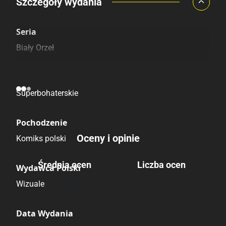
Porównaj ceny
Szczegóły wydania
Szczególnie polecamy
Pozostałe księgarnie
Seria
Biały Orzeł
Kategoria
Superbohaterskie
Pochodzenie
Oceny i opinie
Komiks polski
Średnia ocen
Liczba ocen
Wydawca Polski
Brak głosów
Wizuale
Data Wydania
Brak opinii.