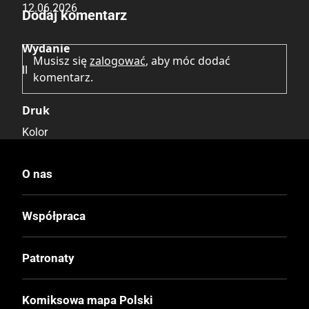
12.06.2026
Dodaj komentarz
Wydanie
Musisz się
zalogować
, aby móc dodać
II
komentarz.
Druk
Kolor
Oprawa
O nas
Miękka
Współpraca
Format
170x260 mm
Patronaty
Liczba Stron
Komiksowa mapa Polski