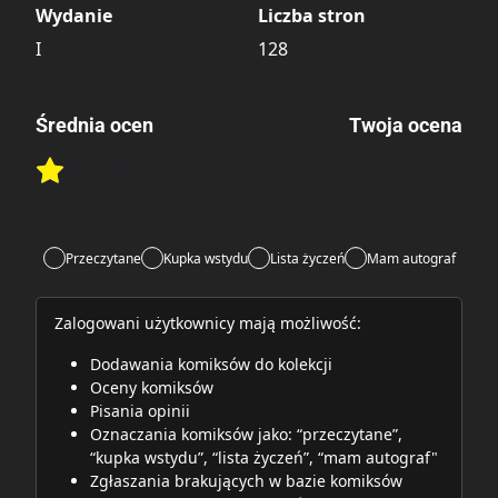
Wydanie
Liczba stron
I
128
Średnia ocen
Twoja ocena
Brak głosów
Rate this item:
Rate this item:
Submit
Lubi:
2
Przeczytane
Kupka wstydu
Lista życzeń
Mam autograf
Zalogowani użytkownicy mają możliwość:
Dodawania komiksów do kolekcji
Oceny komiksów
Pisania opinii
Oznaczania komiksów jako: “przeczytane”,
“kupka wstydu”, “lista życzeń”, “mam autograf"
Zgłaszania brakujących w bazie komiksów