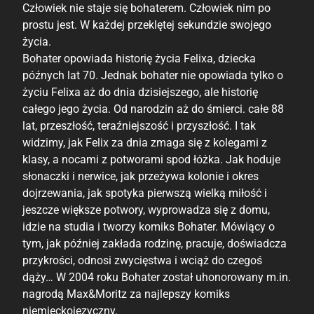
Człowiek nie staje się bohaterem. Człowiek nim po
prostu jest. W każdej przeklętej sekundzie swojego
życia.
Bohater opowiada historię życia Felixa, dziecka
późnych lat 70. Jednak bohater nie opowiada tylko o
życiu Felixa aż do dnia dzisiejszego, ale historię
całego jego życia. Od narodzin aż do śmierci. całe 88
lat, przeszłość, teraźniejszość i przyszłość. I tak
widzimy, jak Felix za dnia zmaga się z kolegami z
klasy, a nocami z potworami spod łóżka. Jak hoduje
słonaczki i nerwice, jak przeżywa kolonie i okres
dojrzewania, jak spotyka pierwszą wielką miłość i
jeszcze większe potwory, wyprowadza się z domu,
idzie na studia i tworzy komiks Bohater. Mówiący o
tym, jak później zakłada rodzinę, pracuje, doświadcza
przykrości, odnosi zwycięstwa i wciąż do czegoś
dąży… W 2004 roku Bohater został uhonorowany m.in.
nagrodą Max&Moritz za najlepszy komiks
niemieckojęzyczny.