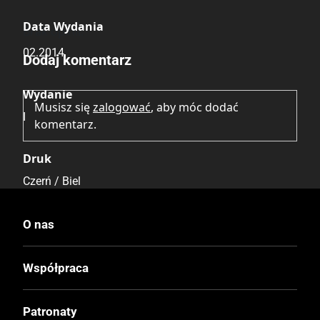
Data Wydania
Brak opinii.
02.2014
Dodaj komentarz
Wydanie
Musisz się
zalogować
, aby móc dodać
I
komentarz.
Druk
Czerń / Biel
Oprawa
O nas
Miękka
Współpraca
Format
145x210 mm
Patronaty