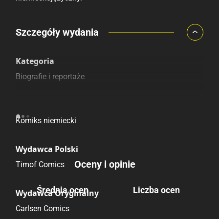
Porównaj ceny
Szczegóły wydania
Szczególnie polecamy
Pozostałe księgarnie
Kategoria
Biografie i reportaże
Pochodzenie
Komiks niemiecki
Wydawca Polski
Oceny i opinie
Timof Comics
Średnia ocen
Liczba ocen
Wydawca Oryginalny
Brak głosów
Carlsen Comics