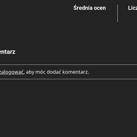
Średnia ocen
Lic
Brak głosów
Rating
Submit Rating
ntarz
zalogować
, aby móc dodać komentarz.