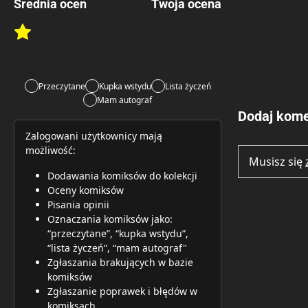
Średnia ocen
Twoja ocena
Brak głosów
Rate this item:
Rate this item:
Submit 
Lubi:
1
Przeczytane
Kupka wstydu
Lista życzeń
Brak opinii.
Mam autograf
Dodaj kome
Zalogowani użytkownicy mają
możliwość:
Musisz się
Dodawania komiksów do kolekcji
Oceny komiksów
Pisania opinii
Oznaczania komiksów jako:
“przeczytane”, “kupka wstydu”,
“lista życzeń”, “mam autograf"
Zgłaszania brakujących w bazie
komiksów
Zgłaszanie poprawek i błędów w
komiksach