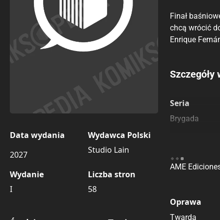
Finał baśniowe
chcą wrócić d
Enrique Ferná
Porównaj c
Szczegóły 
Szczególnie
Pozostałe k
Seria
Brygada
Data wydania
Wydawca Polski
Studio Lain
Wydawca Or
2027
AME Edicione
Wydanie
Liczba stron
I
58
Oprawa
Twarda