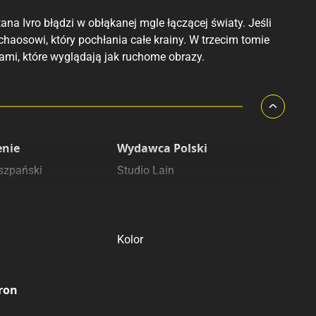
ana Ivro błądzi w obłąkanej mgle łączącej światy. Jeśli
aosowi, który pochłania całe krainy. W trzecim tomie
ami, które wyglądają jak ruchome obrazy.
enie
Wydawca Polski
szpański
Studio Lain
Druk
Kolor
tron