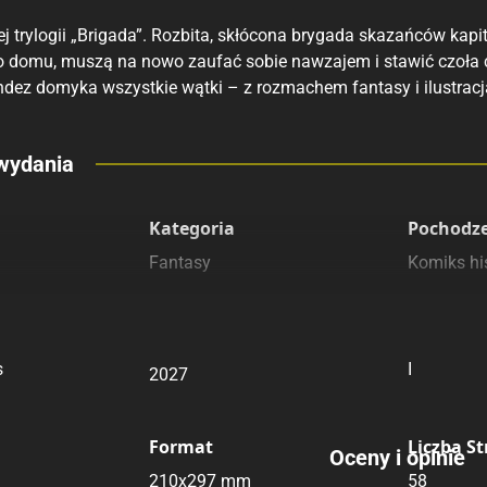
j trylogii „Brigada”. Rozbita, skłócona brygada skazańców kapit
o domu, muszą na nowo zaufać sobie nawzajem i stawić czoła ch
ndez domyka wszystkie wątki – z rozmachem fantasy i ilustracj
eny
wydania
 polecamy
sięgarnie
Kategoria
Pochodz
Fantasy
Komiks hi
yginalny
Data Wydania
Wydanie
s
I
2027
Format
Liczba S
Oceny i opinie
210x297 mm
58