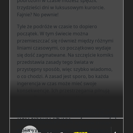
podróżom w czasie możesz spędzić
innych epokach, obserwując historię z
trzydzieści dni w luksusowym kurorcie.
bliska. Oczywiście wszystko odbywa się pod
Fajnie? No pewnie!
ścisłym nadzorem specjalistów, bo
najmniejsze odstępstwo od procedur
Tyle że podróże w czasie to dopiero
mogłoby skończyć się katastrofą dla całej
początek. W tym świecie można
linii czasowej. Nad bezpieczeństwem czuwa
przemieszczać się również między różnymi
tytułowy Chronosquad, czyli
liniami czasowymi, co początkowo wydaje
wyspecjalizowana jednostka reagująca na
się dość zagmatwane. Na szczęście komiks
wszelkie naruszenia przepisów. Historię
przedstawia zasady tego świata w
poznajemy z dwóch uzupełniających się
przystępny sposób, więc szybko wiadomo,
perspektyw. Z jednej strony obserwujemy
o co chodzi. A zasad jest sporo, bo każda
zbuntowaną parę nastolatków, która
ingerencja w czas może mieć swoje
postanawia uciec ze staroegipskiego
konsekwencje. Ich przestrzegania pilnują
kurortu i na własną rękę spróbować
agenci Chronosquadu, a główny bohater,
szczęścia w przeszłości. Z drugiej śledzimy
świeżo upieczony kadet, dostaje sprawę
losy Teloniusa Blocha, świeżo upieczonego
zbiegłej pary, która wrzuca bohatera w
członka Chronosquadu, który wraz z dwójką
różne zabawne sytuacje.
bardziej doświadczonych agentów zostaje
wysłany na misję odnalezienia zaginionych
Komiks kipi humorem i bardzo dobrze