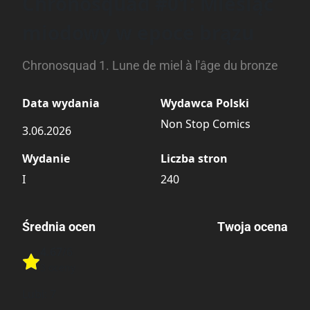
Chronosquad #01: Miesiąc
miodowy w epoce brązu
Chronosquad 1. Lune de miel à l'âge du bronze
Data wydania
Wydawca Polski
Non Stop Comics
3.06.2026
Wydanie
Liczba stron
I
240
Średnia ocen
Twoja ocena
4.67
/6
Rate this item:
3 oceny
Rate this item:
Submit
Lubi:
7