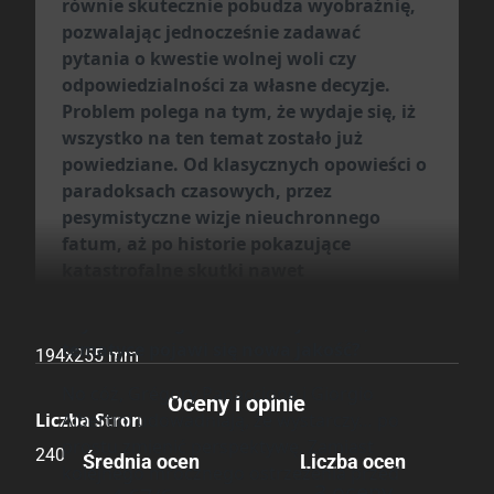
równie skutecznie pobudza wyobraźnię,
Wydanie
pozwalając jednocześnie zadawać
pytania o kwestie wolnej woli czy
I
odpowiedzialności za własne decyzje.
Problem polega na tym, że wydaje się, iż
Druk
wszystko na ten temat zostało już
Kolor
powiedziane. Od klasycznych opowieści o
paradoksach czasowych, przez
pesymistyczne wizje nieuchronnego
Oprawa
fatum, aż po historie pokazujące
Twarda
katastrofalne skutki nawet
najdrobniejszej ingerencji w przeszłość.
Format
Czy wobec tego można liczyć na to, że w
tematyce pojawi się nowa jakość?
194x255 mm
No cóż, Grégory Panaccione i Giorgio
Oceny i opinie
Liczba Stron
Albertini udowadniają, że wystarczy… po
prostu zmienić perspektywę. Zamiast
240
Średnia ocen
Liczba ocen
kolejnego mrocznego ostrzeżenia przed
3 oceny