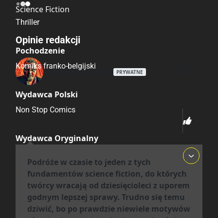
Science Fiction
Thriller
Opinie redakcji
Pochodzenie
Komiks franko-belgijski
Maciej Bachorski
06.07.2026
PRYWATNE
Wydawca Polski
Non Stop Comics
Wydawca Oryginalny
Delcourt
Podróże w czasie to jeden z tych
fundamentów science fiction, do których
Data Wydania
twórcy wracają od dziesięcioleci z uporem
godnym lepszej sprawy. Trudno się temu
3.06.2026
dziwić, bo po prawdzie niewiele motywów