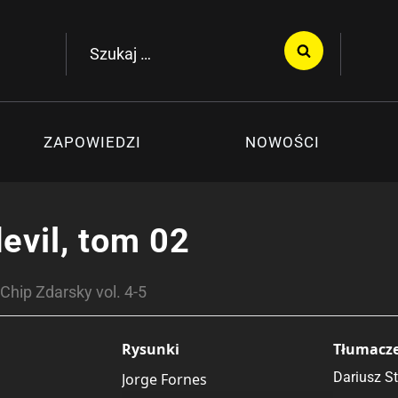
Szukaj:
ZAPOWIEDZI
NOWOŚCI
evil, tom 02
 Chip Zdarsky vol. 4-5
Rysunki
Tłumacz
Dariusz S
Jorge Fornes