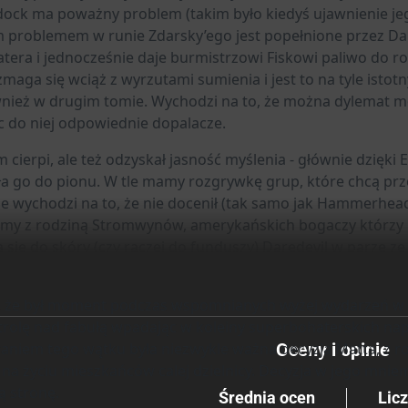
ock ma poważny problem (takim było kiedyś ujawnienie jeg
problemem w runie Zdarsky’ego jest popełnione przez Da
tera i jednocześnie daje burmistrzowi Fiskowi paliwo do 
aga się wciąż z wyrzutami sumienia i jest to na tyle istot
nież w drugim tomie. Wychodzi na to, że można dylemat mo
c do niej odpowiednie dopalacze.
 cierpi, ale też odzyskał jasność myślenia - głównie dzięk
a go do pionu. W tle mamy rozgrywkę grup, które chcą prze
le wychodzi na to, że nie docenił (tak samo jak Hammerhead)
my z rodziną Stromwynów, amerykańskich bogaczy którzy po
 się do skóry (czy raczej do funduszy) Daredevil w parze ze 
alacji, kiedy ulice Hell’s Kitchen ogarnia fala przemocy.
 że był moment podczas wspomnianych wyżej wydarzeń w Hell
trolę nad fabułą wpadając w koleiny superbohaterskich nap
niem tego wątku była niezwykle ważna decyzja Matta, z r
Oceny i opinie
 i na życiu mieszkańców calej dzielnicy. Decyzja w jego mni
ą stronę.
Średnia ocen
Lic