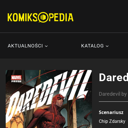
Przejdź
do
treści
AKTUALNOŚCI
KATALOG
Dared
Daredevil by
Scenariusz
Chip Zdarsky