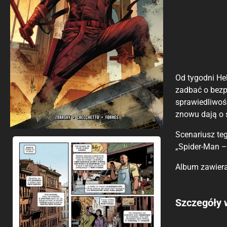
Od tygodni Hel
zadbać o bezp
sprawiedliwość
znowu dają o s
Scenariusz teg
„Spider-Man – 
Album zawiera
Porównaj c
Szczegóły 
Szczególnie
Pozostałe k