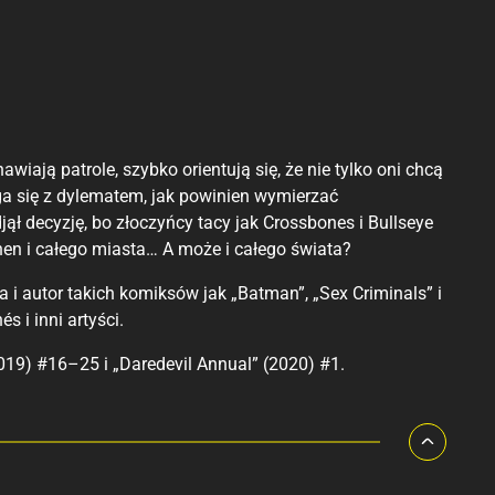
awiają patrole, szybko orientują się, że nie tylko oni chcą
 się z dylematem, jak powinien wymierzać
ął decyzję, bo złoczyńcy tacy jak Crossbones i Bullseye
chen i całego miasta… A może i całego świata?
 i autor takich komiksów jak „Batman”, „Sex Criminals” i
s i inni artyści.
019) #16–25 i „Daredevil Annual” (2020) #1.