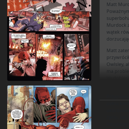
Matt Murd
Poważnym 
superboha
Murdock zm
wątek rów
dorzucają
Matt zatem
przywrócił
Owlsley, a
ma proble
im dobiera
nagłej esk
Przyznam,
pełną kon
ukoronowa
życiu, jak
intrygując