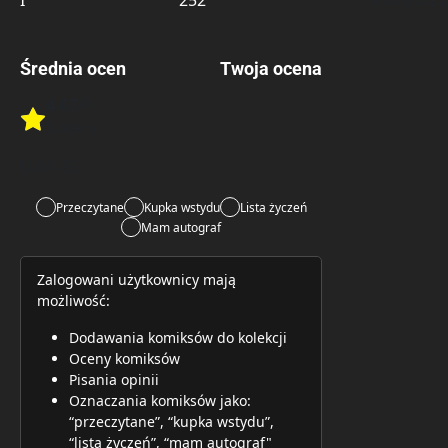
I
252
Średnia ocen
Twoja ocena
4.67
/6
Rate this item:
3 oceny
Rate this item:
Submit 
Lubi:
25
Przeczytane
Kupka wstydu
Lista życzeń
Mam autograf
Zalogowani użytkownicy mają
możliwość:
Dodawania komiksów do kolekcji
Oceny komiksów
Pisania opinii
Oznaczania komiksów jako:
“przeczytane”, “kupka wstydu”,
“lista życzeń”, “mam autograf"