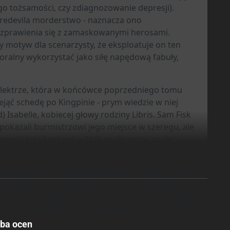
o tożsamości, czy zdiagnozowanie depresji).
redevila morderstwo - naznacza ono
rozprawienia się z zamaskowanymi herosami.
ny motyw dla scenarzysty, że eksploatuje on ten
ralny wykorzystać jako siłę napędową fabuły,
i Elektrze, która w końcówce poprzedniego tomu
jąć schedę po Kingpinie - prym wiedzie w niej
 Isabelle, kobiecej głowy rodziny Libris. Sam Fisk
kazali burmistrzowi jego miejsce w szeregu, ale
swoją byłą kochanką. I tak to się toczy, aż do
’s Kitchen, kiedy wydawało się, iż Zdarsky traci
arzanek Cóż, muszę przyznać, że się myliłem, bo
odzaju tych, które mogą zaważyć zarówno na jego
emaniu niezbędna, która kieruje fabułę w
zba ocen