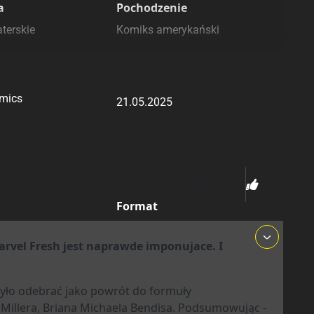
a
Pochodzenie
terskie
Komiks amerykański
 Oryginalny
Data Wydania
mics
21.05.2025
15.06.2025
1
Format
 skrzydełkami
167x255 mm
vel Fresh jest naprawde imponujace. I
yło odebrać jako powrót do formuły
75235
 Millera, Briana Michaela Bendisa. Podsumowując -