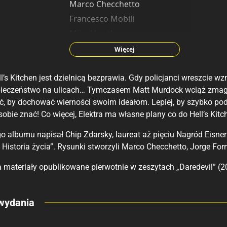
Marco Checchetto
Francesco Mobili
Mike Hawthorne
Manuel Garcia
Więcej
l’s Kitchen jest dzielnicą bezprawia. Gdy policjanci wreszcie wzn
ieczeństwo na ulicach… Tymczasem Matt Murdock wciąż zmaga
, by dochować wierności swoim ideałom. Lepiej, by szybko podj
obie znać! Co więcej, Elektra ma własne plany co do Hell’s Kit
o albumu napisał Chip Zdarsky, laureat aż pięciu Nagród Eisnera
Historia życia”. Rysunki stworzyli Marco Checchetto, Jorge Forné
 materiały opublikowane pierwotnie w zeszytach „Daredevil” (2
eny
wydania
 polecamy
sięgarnie