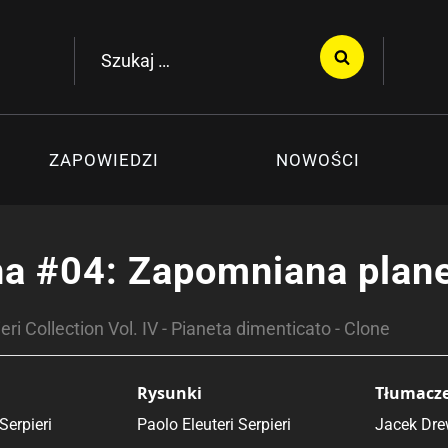
Szukaj:
ZAPOWIEDZI
NOWOŚCI
a #04: Zapomniana plane
ri Collection Vol. IV - Pianeta dimenticato - Clone
Rysunki
Tłumacz
Serpieri
Paolo Eleuteri Serpieri
Jacek Dr