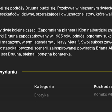
ej się podróży Druuna budzi się. Przebywa w nieznanym świecie
eszkańców: dziwne, przerażające i dwuznaczne istoty, które wa
dwie kolejne części, Zapomniana planeta i Klon najbardziej zna
Cykl Druuna zapoczątkowany w 1985 roku odniósł ogromny sukce
 magazyny, w tym legendarny „Heavy Metal”. Swój sukces zaw
ostapokaliptycznej scenerii, zainspirowanej powieścią Briana 
jest Druuna, piękna i ponętna bohaterka.
eny
wydania
 polecamy
sięgarnie
Kategoria
Pochodz
Komiks wł
Erotyka
Postapokalipsa
Science Fiction