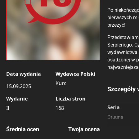
Po niekończąc
pierwszych mi
przeżyć!
Przedstawiamy 
Serpieriego. 
wydawnictwa i
osadzonej w p
najważniejsza 
Data wydania
Wydawca Polski
Kurc
15.09.2025
Porównaj c
Szczegóły 
Wydanie
Liczba stron
Szczególnie
Pozostałe k
Seria
II
168
Druuna
Średnia ocen
Twoja ocena