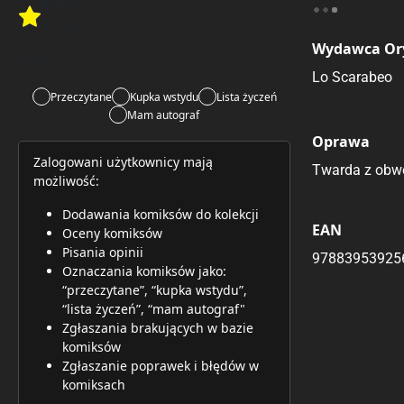
4.67
/6
Rate this item:
3 oceny
Rate this item:
Submit 
Wydawca Or
Lubi:
12
Lo Scarabeo
Przeczytane
Kupka wstydu
Lista życzeń
Mam autograf
Oprawa
Zalogowani użytkownicy mają
Twarda z obw
możliwość:
Dodawania komiksów do kolekcji
EAN
Oceny komiksów
Pisania opinii
97883953925
Oznaczania komiksów jako:
“przeczytane”, “kupka wstydu”,
“lista życzeń”, “mam autograf"
Zgłaszania brakujących w bazie
komiksów
Zgłaszanie poprawek i błędów w
komiksach