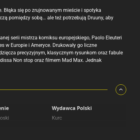
. Błąka się po zrujnowanym mieście i spotyka
lczą pomiędzy sobą… ale też potrzebują Druuny, aby
nej serii mistrza komiksu europejskiego, Paolo Eleuteri
s w Europie i Ameryce. Drukowały go liczne
dzięcza precyzyjnym, klasycznym rysunkom oraz fabule
Aldissa Non stop oraz filmem Mad Max. Jednak
enie
Wydawca Polski
oski
Kurc