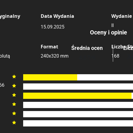
Submit Rating
Rating
yginalny
Data Wydania
Wydanie
II
15.09.2025
Oceny i opinie
Format
Liczba S
Średnia ocen
Lic
3 
olutą
240x320 mm
168
4.67
/6
6

66
5

4

3

2

1
