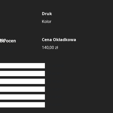
Druk
Kolor
tron
Cena Okładkowa
zba ocen
oceny
140,00 zł
1
ocena
0
ocen
2
oceny
0
ocen
0
ocen
0
ocen