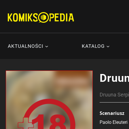
Przejdź
do
treści
AKTUALNOŚCI
KATALOG
Druun
Druuna Serpie
Scenariusz
Paolo Eleuteri 