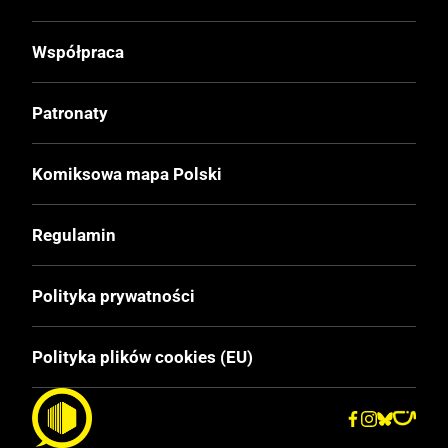
Twarda
Współpraca
Format
212x272mm
Patronaty
Liczba Stron
Komiksowa mapa Polski
52
Regulamin
Cena Okładkowa
29.99 zł
Polityka prywatności
EAN
Polityka plików cookies (EU)
9788363248574