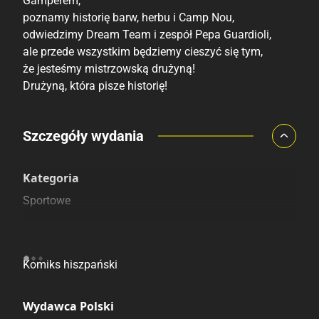
Gamperem,
poznamy historię barw, herbu i Camp Nou,
odwiedzimy Dream Team i zespół Pepa Guardioli,
ale przede wszystkim będziemy cieszyć się tym,
że jesteśmy mistrzowską drużyną!
Drużyną, która pisze historię!
Porównaj ceny
Szczegóły wydania
Szczególnie polecamy
Pozostałe księgarnie
Kategoria
Sportowe
Pochodzenie
Komiks hiszpański
Wydawca Polski