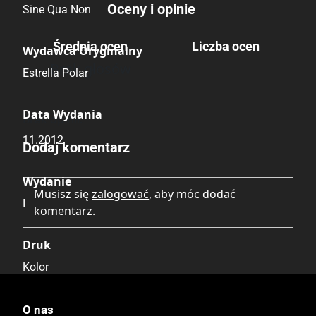
Oceny i opinie
Sine Qua Non
Średnia ocen
Liczba ocen
Wydawca Oryginalny
Brak głosów
Estrella Polar
Data Wydania
Brak opinii.
11.2012
Dodaj komentarz
Wydanie
Musisz się
zalogować
, aby móc dodać
I
komentarz.
Druk
Kolor
Oprawa
O nas