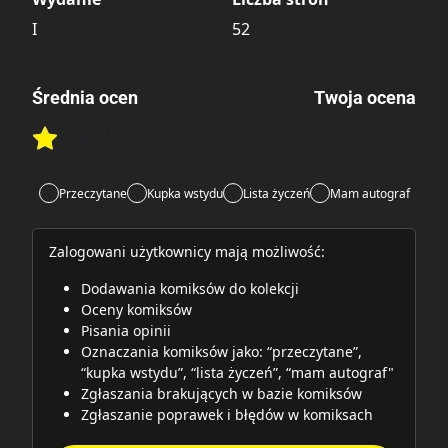
I
52
Średnia ocen
Twoja ocena
Brak głosów
Rate this item:
Rate this item:
Submit
Przeczytane
Kupka wstydu
Lista życzeń
Mam autograf
Zalogowani użytkownicy mają możliwość:
Dodawania komiksów do kolekcji
Oceny komiksów
Pisania opinii
Oznaczania komiksów jako: “przeczytane”,
“kupka wstydu”, “lista życzeń”, “mam autograf"
Zgłaszania brakujących w bazie komiksów
Zgłaszanie poprawek i błędów w komiksach