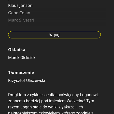
Klaus Janson
Gene Colan
Marc Silvestri
Dan Green
Barry Kitson
Więcej
Tom Palmer
Keith Williams
Okładka
Al Milgrom
Marek Oleksicki
Bill Jaaska
Larry Stroman
Tłumaczenie
Gerald Decaire
Krzysztof Uliszewski
John Hudson
Drugi tom z cyklu essential poświęcony Loganowi,
znanemu bardziej pod imieniem Wolverine! Tym
razem Logan staje do walki z yakuzą i ich
najgroźniejszym człowiekem, którego zgodnie z