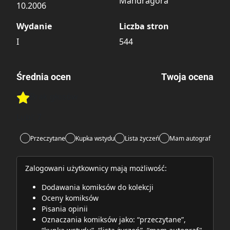
Mandragora
10.2006
Wydanie
Liczba stron
I
544
Średnia ocen
Twoja ocena
Brak głosów
Rate this item:
Rate this item:
Submit
Lubi:
7
Przeczytane
Kupka wstydu
Lista życzeń
Mam autograf
Zalogowani użytkownicy mają możliwość:
Dodawania komiksów do kolekcji
Oceny komiksów
Pisania opinii
Oznaczania komiksów jako: “przeczytane”,