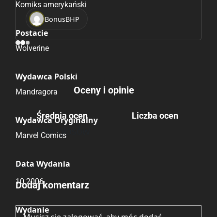
Komiks amerykański
BonusBHP
Postacie
Wolverine
Wydawca Polski
Oceny i opinie
Mandragora
Średnia ocen
Liczba ocen
Wydawca Oryginalny
Brak głosów
Marvel Comics
Data Wydania
Brak opinii.
10.2006
Dodaj komentarz
Wydanie