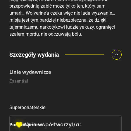
przepowiednią zabić może tylko ten, który sam
umarł… Wolverine’a czeka więc nie lada wyzwanie…
misja jest tym bardziej niebezpieczna, że dzięki
tajemniczemu narkotykowi ludzie yakuzy, ogranięci
szałem mordu, nie odczuwają bólu.
Porównaj ceny
Szczegóły wydania
Szczególnie polecamy
Pozostałe księgarnie
Linia wydawnicza
Essential
Kategoria
Superbohaterskie
Pochodzenie
Wpis współtworzył/a: