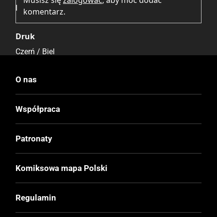
Musisz się
zalogować
, aby móc dodać
I
komentarz.
Druk
Czerń / Biel
Oprawa
O nas
Miękka
Współpraca
Format
Patronaty
176x250 mm
Liczba Stron
Komiksowa mapa Polski
544
Regulamin
Cena Okładkowa