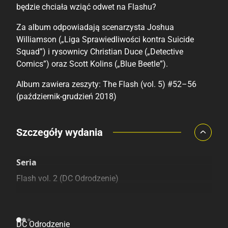
będzie chciała wziąć odwet na Flashu?
Za album odpowiadają scenarzysta Joshua
Williamson („Liga Sprawiedliwości kontra Suicide
Squad”) i rysownicy Christian Duce („Detective
Comics”) oraz Scott Kolins („Blue Beetle”).
Album zawiera zeszyty: The Flash (vol. 5) #52–56
(październik-grudzień 2018)
Porównaj ceny
Szczegóły wydania
Szczególnie polecamy
Pozostałe księgarnie
Seria
Flash vol. 2 (DC Odrodzenie)
Linia wydawnicza
DC Odrodzenie