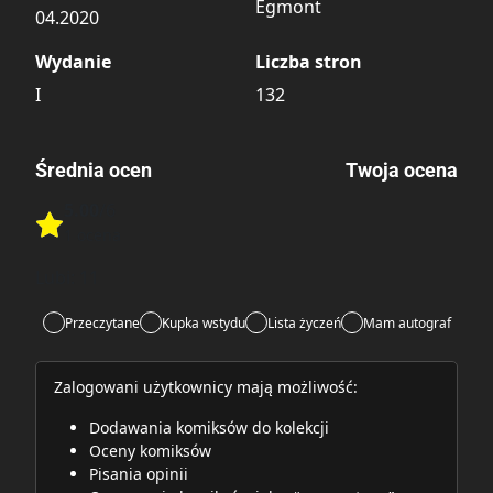
Egmont
04.2020
Wydanie
Liczba stron
I
132
Średnia ocen
Twoja ocena
5.00
/6
Rate this item:
1 ocena
Rate this item:
Submit
Lubi:
11
Przeczytane
Kupka wstydu
Lista życzeń
Mam autograf
Zalogowani użytkownicy mają możliwość:
Dodawania komiksów do kolekcji
Oceny komiksów
Pisania opinii