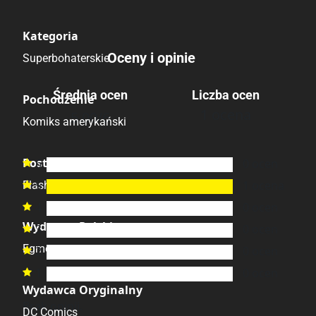
Kategoria
Oceny i opinie
Superbohaterskie
Średnia ocen
Liczba ocen
Pochodzenie
1 ocena
5.00
/6
Komiks amerykański
Postacie
6
0
ocen

5
1
ocena
Flash

4
0
ocen

Wydawca Polski
3
0
ocen

Egmont
2
0
ocen

1
0
ocen

Wydawca Oryginalny
Brak opinii.
DC Comics