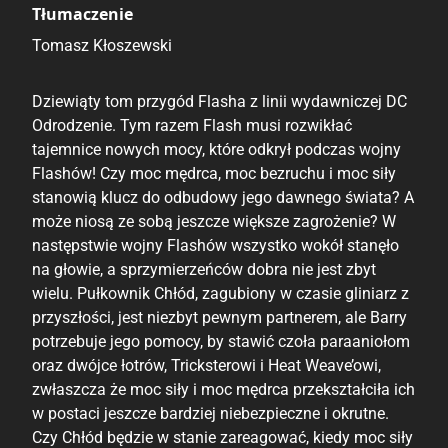
Tłumaczenie
Tomasz Kłoszewski
Dziewiąty tom przygód Flasha z linii wydawniczej DC
Odrodzenie. Tym razem Flash musi rozwikłać
tajemnice nowych mocy, które odkrył podczas wojny
Flashów! Czy moc mędrca, moc bezruchu i moc siły
stanowią klucz do odbudowy jego dawnego świata? A
może niosą ze sobą jeszcze większe zagrożenie? W
następstwie wojny Flashów wszystko wokół stanęło
na głowie, a sprzymierzeńców dobra nie jest zbyt
wielu. Pułkownik Chłód, zagubiony w czasie gliniarz z
przyszłości, jest niezbyt pewnym partnerem, ale Barry
potrzebuje jego pomocy, by stawić czoła paraaniołom
oraz dwójce łotrów, Tricksterowi i Heat Weave’owi,
zwłaszcza że moc siły i moc mędrca przekształciła ich
w postaci jeszcze bardziej niebezpieczne i okrutne.
Czy Chłód będzie w stanie zareagować, kiedy moc siły