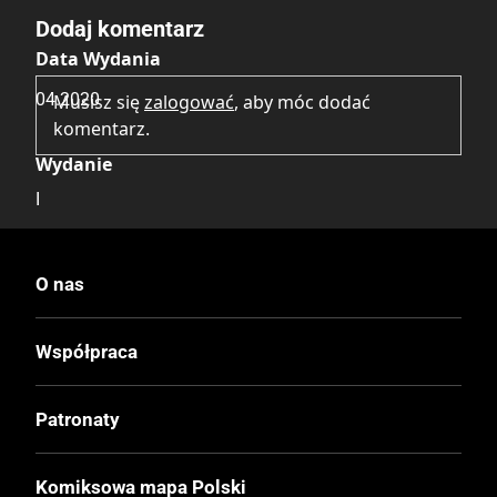
Dodaj komentarz
Data Wydania
04.2020
Musisz się
zalogować
, aby móc dodać
komentarz.
Wydanie
I
Druk
O nas
Kolor
Współpraca
Oprawa
Miękka ze skrzydełkami
Patronaty
Format
Komiksowa mapa Polski