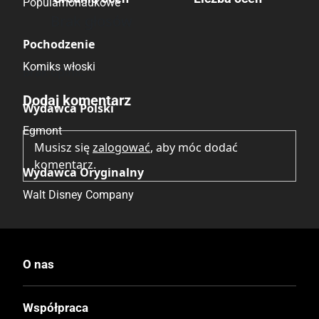
Popularnonaukowe
Brak głosów
Pochodzenie
Komiks włoski
Brak opinii.
Dodaj komentarz
Wydawca Polski
Egmont
Musisz się
zalogować
, aby móc dodać
komentarz.
Wydawca Oryginalny
Walt Disney Company
Data Wydania
31.05.2023
O nas
Wydanie
Współpraca