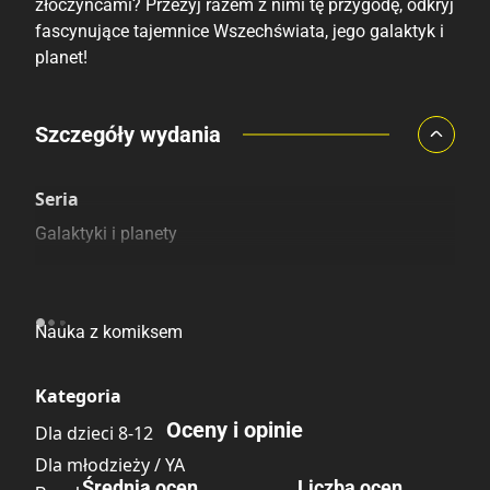
złoczyńcami? Przeżyj razem z nimi tę przygodę, odkryj
fascynujące tajemnice Wszechświata, jego galaktyk i
planet!
Porównaj ceny
Szczegóły wydania
Szczególnie polecamy
Pozostałe księgarnie
Seria
Galaktyki i planety
Linia wydawnicza
Nauka z komiksem
Kategoria
Oceny i opinie
Dla dzieci 8-12
Dla młodzieży / YA
Średnia ocen
Liczba ocen