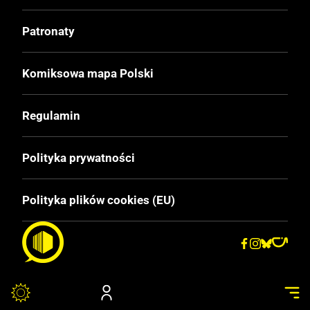
I
Patronaty
Druk
Kolor
Komiksowa mapa Polski
Oprawa
Regulamin
Miękka
Polityka prywatności
Format
215 x 290 mm
Polityka plików cookies (EU)
Liczba Stron
64
Cena Okładkowa