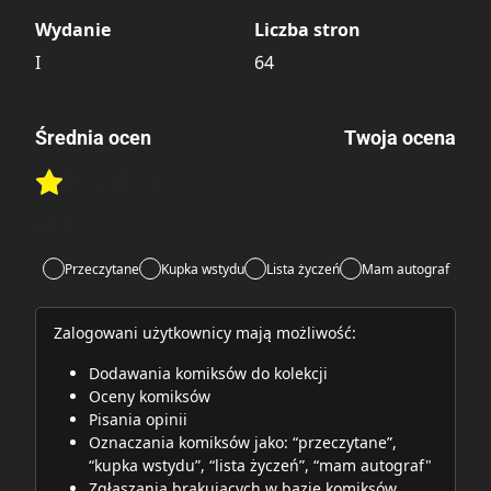
Wydanie
Liczba stron
I
64
Średnia ocen
Twoja ocena
Brak głosów
Rate this item:
Rate this item:
Submit
Lubi:
1
Przeczytane
Kupka wstydu
Lista życzeń
Mam autograf
Zalogowani użytkownicy mają możliwość:
Dodawania komiksów do kolekcji
Oceny komiksów
Pisania opinii
Oznaczania komiksów jako: “przeczytane”,
“kupka wstydu”, “lista życzeń”, “mam autograf"
Zgłaszania brakujących w bazie komiksów