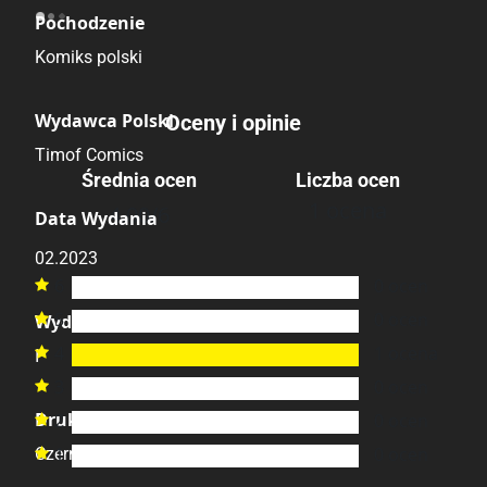
Pochodzenie
Komiks polski
Wydawca Polski
Oceny i opinie
Timof Comics
Średnia ocen
Liczba ocen
1 ocena
4.00
/6
Data Wydania
02.2023
6
0
ocen

5
0
ocen
Wydanie

4
1
ocena

I
3
0
ocen

Druk
2
0
ocen

1
0
ocen
Czerń / Biel
