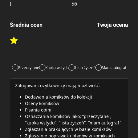
I
56
Średnia ocen
Twoja ocena
4.00
/6
Rate this item:
1 ocena
Rate this item:
Submit
Lubi:
9
Przeczytane
Kupka wstydu
Lista życzeń
Mam autograf
Zalogowani użytkownicy mają możliwość:
Dodawania komiksów do kolekcji
Oceny komiksów
Pisania opinii
Oznaczania komiksów jako: “przeczytane”,
“kupka wstydu”, “lista życzeń”, “mam autograf"
Zgłaszania brakujących w bazie komiksów
Zgłaszanie poprawek i błędów w komiksach