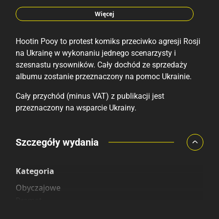
Paweł Miller
Rafał T.
Więcej
Paweł Płóciennik
Hootin Pooy to protest komiks przeciwko agresji Rosji
Josh Bayer
na Ukrainę w wykonaniu jednego scenarzysty i
Szymon Kaźmierczak
szesnastu rysowników. Cały dochód ze sprzedaży
Jakub Topor
albumu zostanie przeznaczony na pomoc Ukrainie.
Piotr Nowacki
Cały przychód (minus VAT) z publikacji jest
Wojciech Stefaniec
przeznaczony na wsparcie Ukrainy.
Leszek Kassijan-Wicherek
Maciej Salamon
Porównaj ceny
Szczegóły wydania
Szczególnie polecamy
Pozostałe księgarnie
Kategoria
Obyczajowe
Dramat