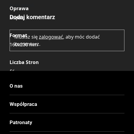
Brak opinii.
Oprawa
Dodaj komentarz
Miękka
Format
Musisz się
zalogować
, aby móc dodać
komentarz.
160x230 mm
Liczba Stron
56
O nas
Cena Okładkowa
26.25 zł
Współpraca
EAN
Patronaty
9788367440226