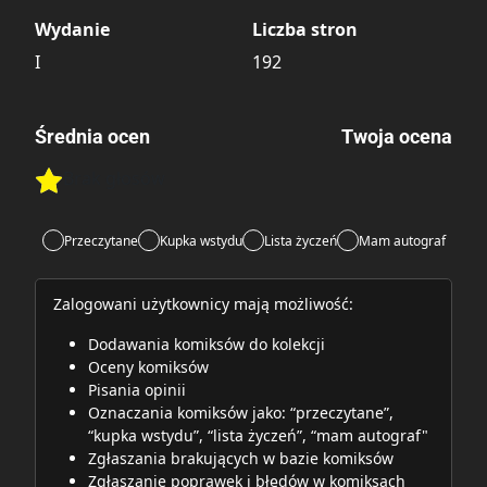
Wydanie
Liczba stron
I
192
Średnia ocen
Twoja ocena
Brak głosów
Rate this item:
Rate this item:
Submit
Przeczytane
Kupka wstydu
Lista życzeń
Mam autograf
Zalogowani użytkownicy mają możliwość:
Dodawania komiksów do kolekcji
Oceny komiksów
Pisania opinii
Oznaczania komiksów jako: “przeczytane”,
“kupka wstydu”, “lista życzeń”, “mam autograf"
Zgłaszania brakujących w bazie komiksów
Zgłaszanie poprawek i błędów w komiksach