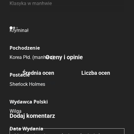
Klasyka w manhwie
Kategoria
Kryminał
Pochodzenie
Oceny i opinie
Korea Płd. (manhwa)
Średnia ocen
Liczba ocen
Postacie
Brak głosów
Sherlock Holmes
Wydawca Polski
Brak opinii.
Wilga
Dodaj komentarz
Data Wydania