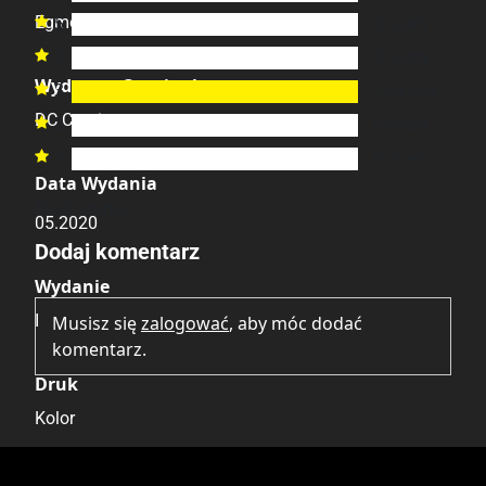
5
0
ocen
Egmont

4
0
ocen

Wydawca Oryginalny
3
1
ocena

DC Comics
2
0
ocen

1
0
ocen

Data Wydania
Brak opinii.
05.2020
Dodaj komentarz
Wydanie
I
Musisz się
zalogować
, aby móc dodać
komentarz.
Druk
Kolor
Oprawa