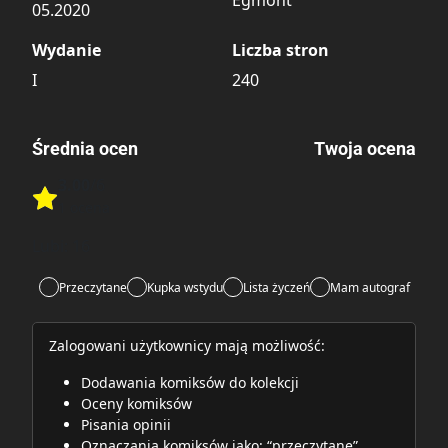
05.2020
Wydanie
Liczba stron
I
240
Średnia ocen
Twoja ocena
3.00
/6
Rate this item:
1 ocena
Rate this item:
Submit
Lubi:
16
Przeczytane
Kupka wstydu
Lista życzeń
Mam autograf
Zalogowani użytkownicy mają możliwość:
Dodawania komiksów do kolekcji
Oceny komiksów
Pisania opinii
Oznaczania komiksów jako: “przeczytane”,