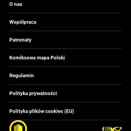
O nas
Twarda
Współpraca
Format
170x260 mm
Patronaty
Liczba Stron
Komiksowa mapa Polski
240
Regulamin
Cena Okładkowa
79,99 zł
Polityka prywatności
EAN
Polityka plików cookies (EU)
9788328196100