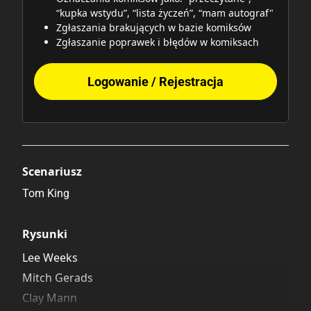
“kupka wstydu”, “lista życzeń”, “mam autograf"
Zgłaszania brakujących w bazie komiksów
Zgłaszanie poprawek i błędów w komiksach
Logowanie / Rejestracja
Scenariusz
Tom King
Rysunki
Lee Weeks
Mitch Gerads
Clay Mann