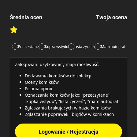
Średnia ocen
Twoja ocena
Brak głosów
Rate this item:
Rate this item:
Submit
Przeczytane
Kupka wstydu
Lista życzeń
Mam autograf
Zalogowani użytkownicy mają możliwość:
Dodawania komiksów do kolekcji
Oceny komiksów
Pisania opinii
Oznaczania komiksów jako: “przeczytane”,
“kupka wstydu”, “lista życzeń”, “mam autograf"
Zgłaszania brakujących w bazie komiksów
Zgłaszanie poprawek i błędów w komiksach
Logowanie / Rejestracja