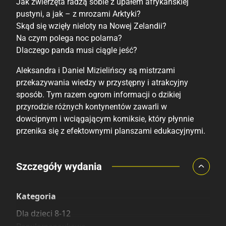
Jak zwierzęta radzą sobie z upałem afrykańskiej
pustyni, a jak – z mrozami Arktyki?
Skąd się wzięły nieloty na Nowej Zelandii?
Na czym polega noc polarna?
Dlaczego panda musi ciągle jeść?
Aleksandra i Daniel Mizielińscy są mistrzami
przekazywania wiedzy w przystępny i atrakcyjny
sposób. Tym razem ogrom informacji o dzikiej
przyrodzie różnych kontynentów zawarli w
dowcipnym i wciągającym komiksie, który płynnie
przenika się z efektownymi planszami edukacyjnymi.
Porównaj ceny
Szczegóły wydania
Szczególnie polecamy
Pozostałe księgarnie
Kategoria
Dla dzieci 8-12