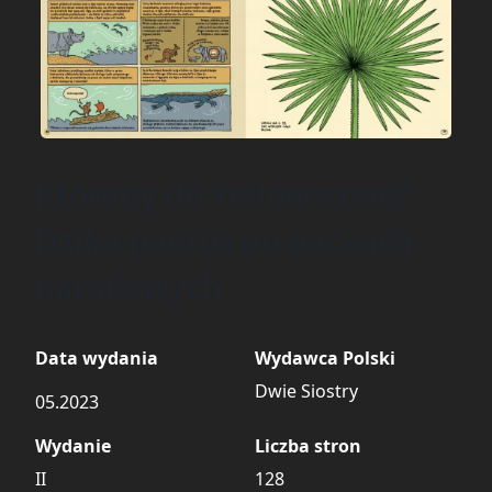
Którędy do Yellowstone?
Dzika podróż po parkach
narodowych
Data wydania
Wydawca Polski
Dwie Siostry
05.2023
Wydanie
Liczba stron
II
128