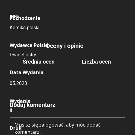
Popularnonaukowe
Pochodzenie
Komiks polski
Wydawca Polski
Oceny i opinie
Dwie Siostry
Średnia ocen
Liczba ocen
Brak głosów
Data Wydania
05.2023
Brak opinii.
Wydanie
Dodaj komentarz
II
Musisz się
zalogować
, aby móc dodać
Druk
komentarz.