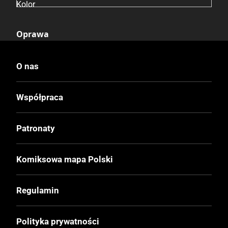
Kolor
Oprawa
Twarda
O nas
Format
272x370 mm
Współpraca
Liczba Stron
Patronaty
128
Komiksowa mapa Polski
Cena Okładkowa
78,90 zł
Regulamin
EAN
Polityka prywatności