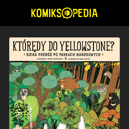
Przejdź
do
treści