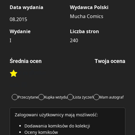
Data wydania
Wydawca Polski
Mucha Comics
08.2015
Wydanie
Liczba stron
I
240
Średnia ocen
Twoja ocena
Brak głosów
Rate this item:
Rate this item:
Submit
Lubi:
12
Przeczytane
Kupka wstydu
Lista życzeń
Mam autograf
Zalogowani użytkownicy mają możliwość:
Dodawania komiksów do kolekcji
Oceny komiksów