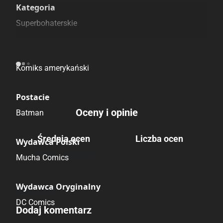
Pozostałe księgarnie
Kategoria
Superbohaterskie
Pochodzenie
Komiks amerykański
Postacie
Oceny i opinie
Batman
Średnia ocen
Liczba ocen
Wydawca Polski
Brak głosów
Mucha Comics
Wydawca Oryginalny
Brak opinii.
DC Comics
Dodaj komentarz