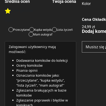
Średnia ocen
Twoja ocena
Kolor
Brak głosów
Rate this item:
Rate this item:
Submit 
Cena Okład
Lubi:
1
Brak opinii.
24,99 zł
Przeczytane
Kupka wstydu
Lista życzeń
Dodaj kome
Mam autograf
Musisz się
Zalogowani użytkownicy mają
możliwość:
Dodawania komiksów do kolekcji
Oceny komiksów
Pisania opinii
Oznaczania komiksów jako:
“przeczytane”, “kupka wstydu”,
“lista życzeń”, “mam autograf"
Zgłaszania brakujących w bazie
komiksów
Zgłaszanie poprawek i błędów w
komiksach