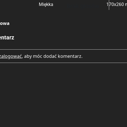
Miękka
170x260
Brak głosów
Rating
Submit Rating
kowa
ntarz
zalogować
, aby móc dodać komentarz.