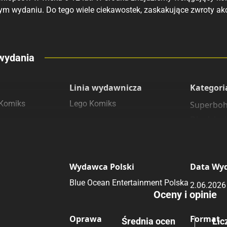
ym wydaniu. Do tego wiele ciekawostek, zaskakujące zwroty akc
eny
wydania
 polecamy
sięgarnie
Linia wydawnicza
Kategori
Komiks
Lego Komiks
Superboh
Dla dzieci
Dla dzieci
Wydawca Polski
Data Wy
Blue Ocean Entertainment Polska
2.06.2026
Oceny i opinie
Oprawa
Format
Średnia ocen
Lic