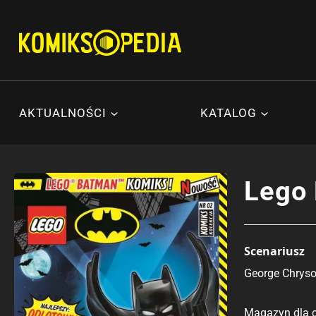
Przejdź
do
treści
AKTUALNOŚCI
KATALOG
Lego 
Scenariusz
George Chrys
Magazyn dla c