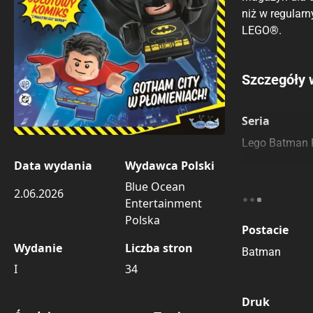
niż w regularn
LEGO®.
Porównaj c
Szczegóły 
Szczególnie
Pozostałe k
Seria
Lego Batman 
Data wydania
Wydawca Polski
Blue Ocean
2.06.2026
Entertainment
Polska
Postacie
Wydanie
Liczba stron
Batman
I
34
Druk