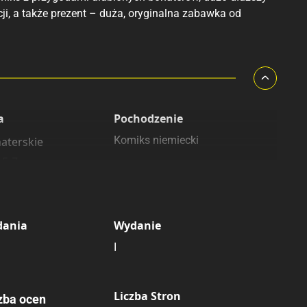
ji, a także prezent – duża, oryginalna zabawka od
a
Pochodzenie
Komiks niemiecki
aterskie
 5-7
 8-12
dania
Wydanie
I
Liczba Stron
zba ocen