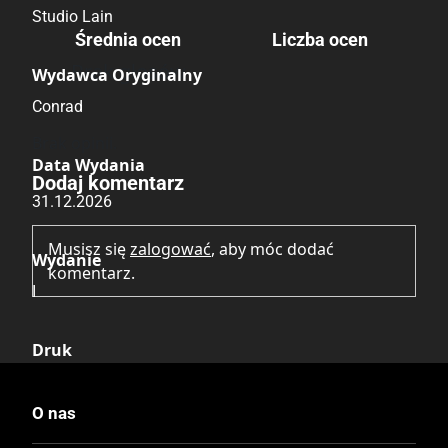
Studio Lain
Średnia ocen
Liczba ocen
Brak głosów
Wydawca Oryginalny
Conrad
Brak opinii.
Data Wydania
Dodaj komentarz
31.12.2026
Musisz się
zalogować
, aby móc dodać
Wydanie
komentarz.
I
Druk
Czerń / Biel
O nas
Oprawa