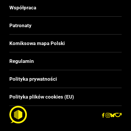
Twarda
Współpraca
Format
Patronaty
240x320 mm
Komiksowa mapa Polski
Liczba Stron
160
Regulamin
Polityka prywatności
Polityka plików cookies (EU)