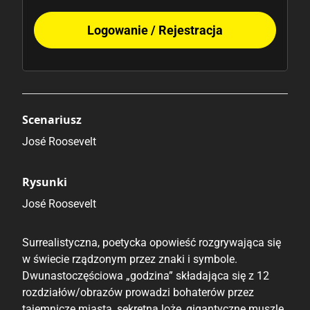
Logowanie / Rejestracja
Scenariusz
José Roosevelt
Rysunki
José Roosevelt
Surrealistyczna, poetycka opowieść rozgrywająca się
w świecie rządzonym przez znaki i symbole.
Dwunastoczęściowa „godzina” składająca się z 12
rozdziałów/obrazów prowadzi bohaterów przez
tajemnicze miasta, sekretną lożę, gigantyczne muszle