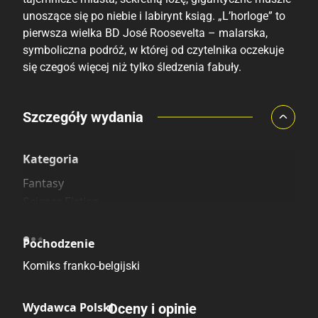
unoszące się po niebie i labirynt ksiąg. „L’horloge” to
pierwsza wielka BD José Roosevelta – malarska,
symboliczna podróż, w której od czytelnika oczekuje
się czegoś więcej niż tylko śledzenia fabuły.
Porównaj ceny
Szczegóły wydania
Szczególnie polecamy
Pozostałe księgarnie
Kategoria
Fantasy
Science Fiction
Pochodzenie
Komiks franko-belgijski
Wydawca Polski
Oceny i opinie