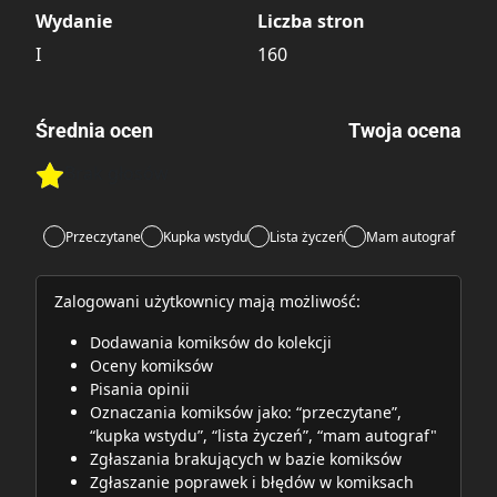
Wydanie
Liczba stron
I
160
Średnia ocen
Twoja ocena
Brak głosów
Rate this item:
Rate this item:
Submit
Przeczytane
Kupka wstydu
Lista życzeń
Mam autograf
Zalogowani użytkownicy mają możliwość:
Dodawania komiksów do kolekcji
Oceny komiksów
Pisania opinii
Oznaczania komiksów jako: “przeczytane”,
“kupka wstydu”, “lista życzeń”, “mam autograf"
Zgłaszania brakujących w bazie komiksów
Zgłaszanie poprawek i błędów w komiksach