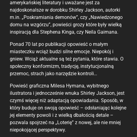
amerykańskiej literatury i uważane jest za
najdoskonalsze w dorobku Shirley Jackson, autorki
m.in. „Poskramiania demonów”, czy „Nawiedzonego
domu na wzgórzu”, powieści grozy które były wielką
inspiracją dla Stephena Kinga, czy Neila Gaimana.
Ponad 70 lat po publikacji opowieść o małym
miasteczku wciąż budzi silne emocje. Niepokój i
gniew. Wciąż aktualne są też pytania, które stawia. O
społeczny konformizm, tradycję, instytucjonalną
przemoc, strach jako narzędzie kontroli…
Powieść graficzna Milesa Hymana, wybitnego
ilustratora i jednocześnie wnuka Shirley Jackson, jest
czymś więcej niż adaptacją opowiadania. Sposób, w
który buduje on swoją opowieść – odsłaniając kolejne
jej elementy powoli i z wielką dbałością detale –
pozwala spojrzeć na „Loterię” z nowej, ale nie mniej
niepokojącej perspektywy.