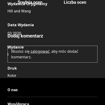
Średnia ocen
Liczba ocen
Wydawca Oryginalny
Brak głosów
Hill and Wang
Data Wydania
Brak opinii.
03.2020
Dodaj komentarz
Wydanie
Musisz się
zalogować
, aby móc dodać
I
komentarz.
Druk
Kolor
Oprawa
O nas
Twarda
Współpraca