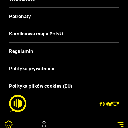
Format
162x237 mm
Patronaty
Liczba Stron
Komiksowa mapa Polski
160
Regulamin
Cena Okładkowa
49,90 zł
Polityka prywatności
EAN
Polityka plików cookies (EU)
9788366335677