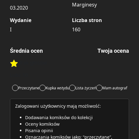
Marginesy
03.2020
Wydanie
Liczba stron
I
160
Średnia ocen
Twoja ocena
Brak głosów
Rate this item:
Rate this item:
Submit
Lubi:
10
Przeczytane
Kupka wstydu
Lista życzeń
Mam autograf
Zalogowani użytkownicy mają możliwość:
Dodawania komiksów do kolekcji
Oceny komiksów
Pisania opinii
Oznaczania komiksów jako: “przeczytane”,