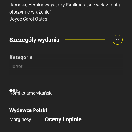
Jamesa, Hemingwaya, czy Faulknera, ale wciąż robią
olbrzymie wrażenie”.
Joyce Carol Oates
Porównaj ceny
Szczegóły wydania
Szczególnie polecamy
Pozostałe księgarnie
Kategoria
Horror
Pochodzenie
Komiks amerykański
Wydawca Polski
Oceny i opinie
Marginesy