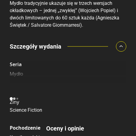
Marta Jaworska
Karolina Wojciechowska
Mydło tradycyjnie ukazuje się w trzech wersjach
Marta Obuchowicz
Magda Jaworska
okładkowych – jednej „zwykłej” (Wojciech Popiel) i
Maugo Dudek
dwóch limitowanych do 60 sztuk każda (Agnieszka
Magdalena Kasperczyk
Świętek / Salvatore Giommarresi).
Nikola Kucharska
Magdalena Rzepecka
Olga Wieszczyk
Marlena Czajkowska
Paweł Koller
Marta Bystroń
Porównaj ceny
Szczegóły wydania
Piotr Nowacki
Marta Jaworska
Szczególnie polecamy
Pozostałe księgarnie
Piotr Szreniawski
Marta Obuchowicz
Seria
Sarah Hüning
Maugo Dudek
Mydło
Sławomir Sosiński
Nikola Kucharska
Sylwia Lonka
Olga Wieszczyk
Kategoria
Weronika Banasińska
Paweł Koller
Ziny
Wiktoria Konwent
Piotr Nowacki
Science Fiction
Wojciech Popiel
Piotr Szreniawski
Xuh
Sarah Hüning
Pochodzenie
Oceny i opinie
Zuzanna Żak
Sławomir Sosiński