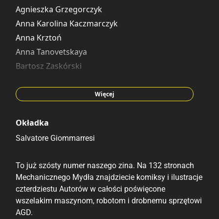
Georgios Kondylis
Agnieszka Grzegorczyk
Helena Smołka
Anna Karolina Kaczmarczyk
Ida Stańczyk
Anna Krztoń
Jakub Smorawski
Anna Tanovetskaya
Jakub Tokarz
Bartosz Zaskórski
Jan Mazur
Dawid Bordewicz
Julia Płoch
Georgios Kondylis
Więcej
Justyna Mieleszko
Helena Smołka
Karolina Biskup
Ida Stańczyk
Okładka
Karolina Wojciechowska
Jakub Smorawski
Salvatore Giommarresi
Magda Jaworska
Jakub Tokarz
Magdalena Kasperczyk
Jan Mazur
To już szósty numer naszego zina. Na 132 stronach
Magdalena Rzepecka
Mechanicznego Mydła znajdziecie komiksy i ilustracje
Julia Płoch
czterdziestu Autorów w całości poświęcone
Marlena Czajkowska
Justyna Mieleszko
wszelakim maszynom, robotom i drobnemu sprzętowi
Marta Bystroń
Karolina Biskup
AGD.