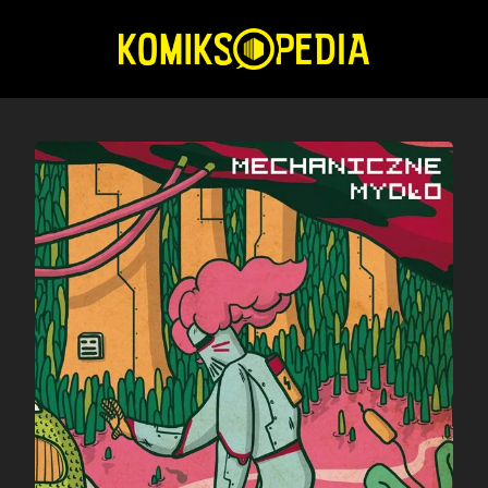
Przejdź
do
treści