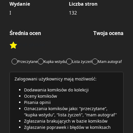
Wydanie
Liczba stron
I
132
Średnia ocen
Twoja ocena
Brak głosów
Rate this item:
Rate this item:
Submit
Przeczytane
Kupka wstydu
Lista życzeń
Mam autograf
Zalogowani użytkownicy mają możliwość:
Dodawania komiksów do kolekcji
Oceny komiksów
Pisania opinii
Oznaczania komiksów jako: “przeczytane”,
“kupka wstydu”, “lista życzeń”, “mam autograf"
Zgłaszania brakujących w bazie komiksów
Zgłaszanie poprawek i błędów w komiksach