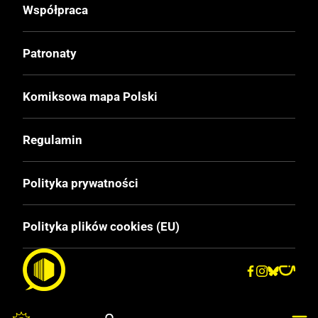
Miękka
Współpraca
Format
Patronaty
105x148 mm
Komiksowa mapa Polski
Liczba Stron
132
Regulamin
Cena Okładkowa
Polityka prywatności
14.00 zł
Polityka plików cookies (EU)
EAN
9788394276997