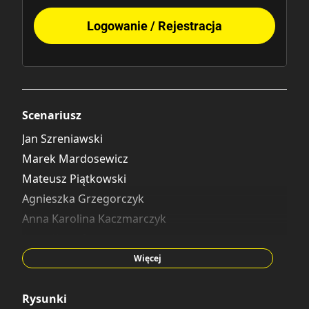
Logowanie / Rejestracja
Scenariusz
Jan Szreniawski
Marek Mardosewicz
Mateusz Piątkowski
Agnieszka Grzegorczyk
Anna Karolina Kaczmarczyk
Anna Krztoń
Anna Tanovetskaya
Więcej
Bartosz Zaskórski
Dawid Bordewicz
Rysunki