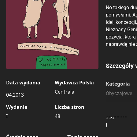
No takiego due
pomysłami. Ag
idei, koncepcji
Nieznany Geni
pozycja, którą
naprawdę nie 
Porównaj c
Szczegóły 
Szczególnie
Pozostałe k
Data wydania
Wydawca Polski
Kategoria
Centrala
Obyczajowe
04.2013
Wydanie
Liczba stron
Wydanie
I
48
I