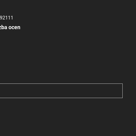
92111
zba ocen