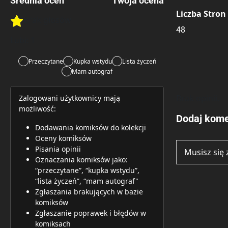
Średnia ocen
Twoja ocena
Liczba Stron
Brak głosów
Rate this item:
Rate this item:
Submit 
48
Lubi:
1
Przeczytane
Kupka wstydu
Lista życzeń
Mam autograf
Brak opinii.
Zalogowani użytkownicy mają
możliwość:
Dodaj kome
Dodawania komiksów do kolekcji
Oceny komiksów
Pisania opinii
Musisz się
Oznaczania komiksów jako:
“przeczytane”, “kupka wstydu”,
“lista życzeń”, “mam autograf"
Zgłaszania brakujących w bazie
komiksów
Zgłaszanie poprawek i błędów w
komiksach