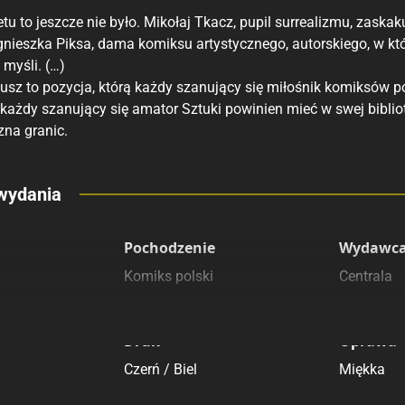
tu to jeszcze nie było. Mikołaj Tkacz, pupil surrealizmu, zaska
nieszka Piksa, dama komiksu artystycznego, autorskiego, w któ
, myśli. (…)
usz to pozycja, którą każdy szanujący się miłośnik komiksów po
 każdy szanujący się amator Sztuki powinien mieć w swej bibli
zna granic.
eny
wydania
 polecamy
sięgarnie
Pochodzenie
Wydawca
Komiks polski
Centrala
Druk
Oprawa
Czerń / Biel
Miękka