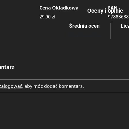
Cena Okładkowa
EAN
Oceny i opinie
Rating
Submit Rating
29,90 zł
97883638
Średnia ocen
Lic
Brak głosów
ntarz
zalogować
, aby móc dodać komentarz.