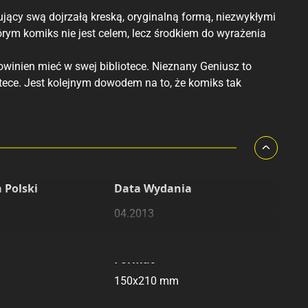
kujący swą dojrzałą kreską, oryginalną formą, niezwykłymi
rym komiks nie jest celem, lecz środkiem do wyrażenia
winien mieć w swej bibliotece. Nieznany Geniusz to
otece. Jest kolejnym dowodem na to, że komiks tak
 Polski
Data Wydania
04.2013
Format
150x210 mm