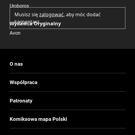
Uroboros
Musisz się
zalogować
, aby móc dodać
komentarz.
Wydawca Oryginalny
Avon
Data Wydania
26.02.2025
O nas
Wydanie
Współpraca
I
Patronaty
Druk
Kolor
Komiksowa mapa Polski
Oprawa