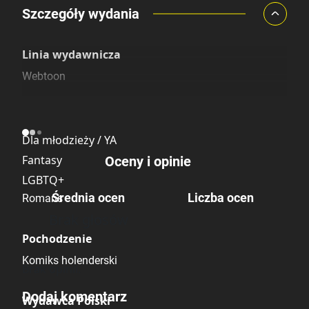
Porównaj ceny
Szczegóły wydania
Szczególnie polecamy
Pozostałe księgarnie
Linia wydawnicza
Webtoon
Kategoria
Dla młodzieży / YA
Fantasy
Oceny i opinie
LGBTQ+
Średnia ocen
Liczba ocen
Romans
Brak głosów
Pochodzenie
Komiks holenderski
Brak opinii.
Dodaj komentarz
Wydawca Polski