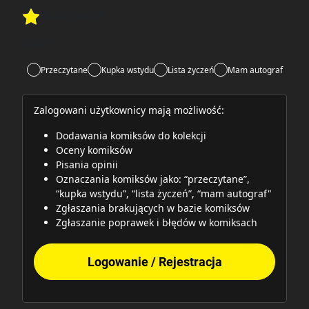
Brak głosów
Rate this item:
Rate this item:
Submit
Lubi:
1
Przeczytane
Kupka wstydu
Lista życzeń
Mam autograf
Zalogowani użytkownicy mają możliwość:
Dodawania komiksów do kolekcji
Oceny komiksów
Pisania opinii
Oznaczania komiksów jako: “przeczytane”,
“kupka wstydu”, “lista życzeń”, “mam autograf"
Zgłaszania brakujących w bazie komiksów
Zgłaszanie poprawek i błędów w komiksach
Logowanie / Rejestracja