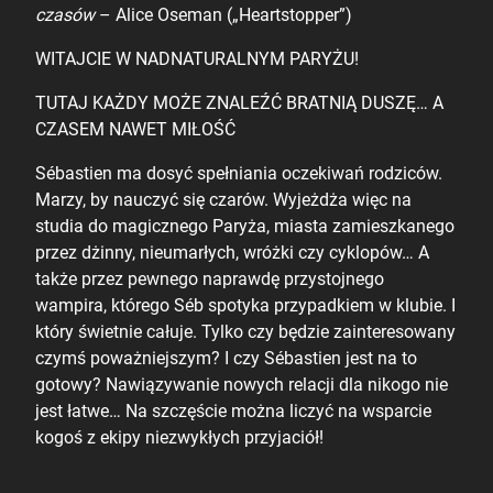
czasów
– Alice Oseman („Heartstopper”)
WITAJCIE W NADNATURALNYM PARYŻU!
TUTAJ KAŻDY MOŻE ZNALEŹĆ BRATNIĄ DUSZĘ… A
CZASEM NAWET MIŁOŚĆ
Sébastien ma dosyć spełniania oczekiwań rodziców.
Marzy, by nauczyć się czarów. Wyjeżdża więc na
studia do magicznego Paryża, miasta zamieszkanego
przez dżinny, nieumarłych, wróżki czy cyklopów… A
także przez pewnego naprawdę przystojnego
wampira, którego Séb spotyka przypadkiem w klubie. I
który świetnie całuje. Tylko czy będzie zainteresowany
czymś poważniejszym? I czy Sébastien jest na to
gotowy? Nawiązywanie nowych relacji dla nikogo nie
jest łatwe… Na szczęście można liczyć na wsparcie
kogoś z ekipy niezwykłych przyjaciół!