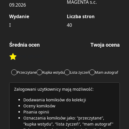
MAGENTA s.c.
09.2026
Wydanie
Liczba stron
I
40
Średnia ocen
Twoja ocena
Brak głosów
Rate this item:
Rate this item:
Submit
Przeczytane
Kupka wstydu
Lista życzeń
Mam autograf
Zalogowani użytkownicy mają możliwość:
Dodawania komiksów do kolekcji
Oceny komiksów
Pisania opinii
Oznaczania komiksów jako: “przeczytane”,
“kupka wstydu”, “lista życzeń”, “mam autograf"