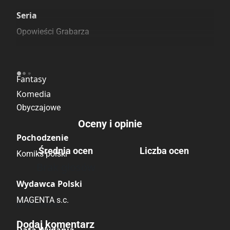
Szczególnie polecamy
Pozostałe księgarnie
Seria
Opowieści Grabarza
Kategoria
Fantasy
Komedia
Obyczajowe
Oceny i opinie
Pochodzenie
Średnia ocen
Liczba ocen
Komiks polski
Brak głosów
Wydawca Polski
MAGENTA s.c.
Brak opinii.
Dodaj komentarz