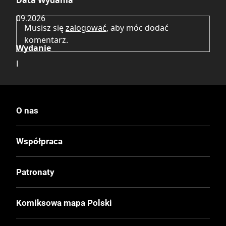
Data Wydania
09.2026
Musisz się
zalogować
, aby móc dodać
komentarz.
Wydanie
I
Druk
Kolor
O nas
Oprawa
Współpraca
Miękka
Patronaty
Format
210x297 mm
Komiksowa mapa Polski