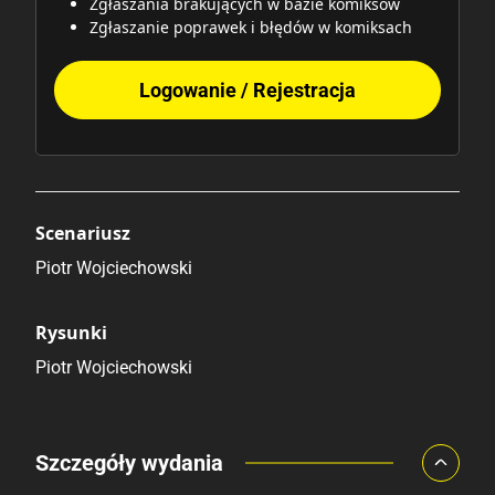
Zgłaszania brakujących w bazie komiksów
Zgłaszanie poprawek i błędów w komiksach
Logowanie / Rejestracja
Scenariusz
Piotr Wojciechowski
Rysunki
Piotr Wojciechowski
Porównaj ceny
Szczegóły wydania