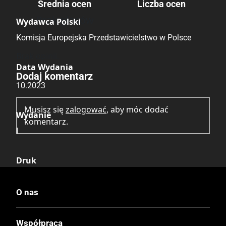
Średnia ocen
Liczba ocen
Brak głosów
Wydawca Polski
Komisja Europejska Przedstawicielstwo w Polsce
Brak opinii.
Data Wydania
Dodaj komentarz
10.2023
Musisz się
zalogować
, aby móc dodać
Wydanie
komentarz.
I
Druk
Kolor
O nas
Oprawa
Miękka ze skrzydełkami
Współpraca