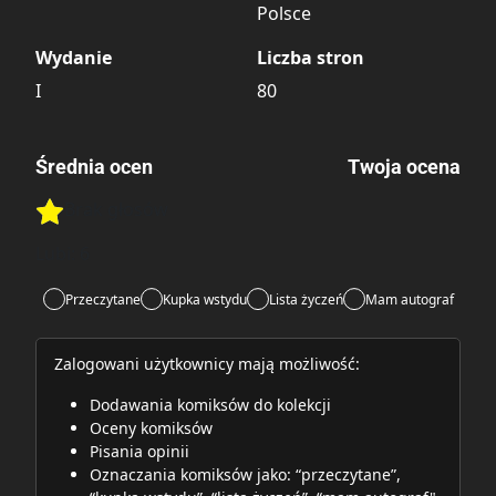
Polsce
Wydanie
Liczba stron
I
80
Średnia ocen
Twoja ocena
Brak głosów
Rate this item:
Rate this item:
Submit
Lubi:
6
Przeczytane
Kupka wstydu
Lista życzeń
Mam autograf
Zalogowani użytkownicy mają możliwość:
Dodawania komiksów do kolekcji
Oceny komiksów
Pisania opinii
Oznaczania komiksów jako: “przeczytane”,