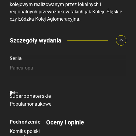
kolejowym realizowanym przez lokalnych i
regionalnych przewoźników takich jak Koleje Śląskie
czy Łódzka Kolej Aglomeracyjna.
Porównaj ceny
Szczegóły wydania
Szczególnie polecamy
Pozostałe księgarnie
Seria
Paneuropa
Kategoria
Superbohaterskie
Popularnonaukowe
Pochodzenie
Oceny i opinie
Komiks polski