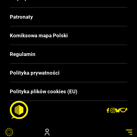
Format
Patronaty
210x290 mm
Komiksowa mapa Polski
Liczba Stron
80
Regulamin
Cena Okładkowa
Polityka prywatności
Publikacja bezpłatna
Polityka plików cookies (EU)
EAN
9789268061084