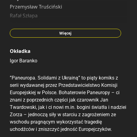
Przemysław Truściński
Rafał Szłapa
Robert Służały
Grzegorz Pawlak
Więcej
Okładka
Igor Baranko
”Paneuropa. Solidarni z Ukrainą” to piąty komiks z
serii wydawanej przez Przedstawicielstwo Komisji
Europejskiej w Polsce. Bohaterowie Paneuropy – ci
znani z poprzednich części jak czarownik Jan
Twardowski, jak i ci nowi m.in. bogini światła i nadziei
Zorza – jednoczą siły w starciu z zagrożeniem ze
wschodu pragnącym wykorzystać tragedię
uchodźców i zniszczyć jedność Europejczyków.