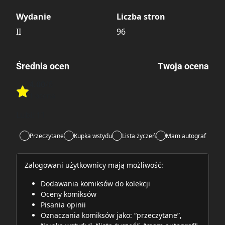
Wydanie
Liczba stron
II
96
Średnia ocen
Twoja ocena
4.00
/6
Rate this item:
1 ocena
Rate this item:
Submit
Lubi:
11
Przeczytane
Kupka wstydu
Lista życzeń
Mam autograf
Zalogowani użytkownicy mają możliwość:
Dodawania komiksów do kolekcji
Oceny komiksów
Pisania opinii
Oznaczania komiksów jako: “przeczytane”,