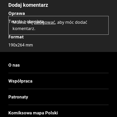
Dodaj komentarz
Oprawa
Twarda z obwolutą
Musisz się
zalogować
, aby móc dodać
komentarz.
Format
190x264 mm
Liczba Stron
O nas
96
Współpraca
Cena Okładkowa
69,90 zł
Patronaty
EAN
Komiksowa mapa Polski
9788368331301