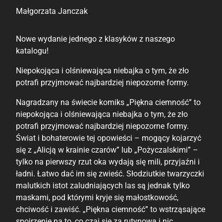
Małgorzata Janczak
Nowe wydanie jednego z klasyków z naszego
katalogu!
Niepokojąca i olśniewająca niebajka o tym, że zło
potrafi przyjmować najbardziej niepozorne formy.
Nagradzany na świecie komiks „Piękna ciemność” to
niepokojąca i olśniewająca niebajka o tym, że zło
potrafi przyjmować najbardziej niepozorne formy.
Świat i bohaterowie tej opowieści – mogący kojarzyć
się z „Alicją w krainie czarów” lub „Pożyczalskimi” –
tylko na pierwszy rzut oka wydają się mili, przyjaźni i
ładni. Łatwo dać im się zwieść. Słodziutkie twarzyczki
malutkich istot zaludniających las są jednak tylko
maskami, pod którymi kryje się małostkowość,
chciwość i zawiść. „Piękna ciemność” to wstrząsające
spojrzenie na to, co czai się za rutynową i nic