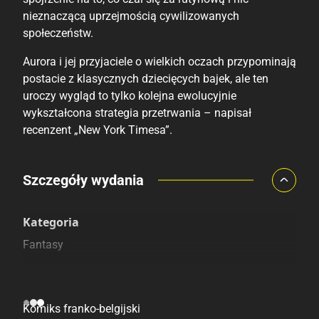
nieznaczącą uprzejmością cywilizowanych
społeczeństw.
Aurora i jej przyjaciele o wielkich oczach przypominają
postacie z klasycznych dziecięcych bajek, ale ten
uroczy wygląd to tylko kolejna ewolucyjnie
wykształcona strategia przetrwania – napisał
recenzent „New York Timesa”.
Porównaj ceny
Szczegóły wydania
Szczególnie polecamy
Pozostałe księgarnie
Kategoria
Fantasy
Pochodzenie
Komiks franko-belgijski