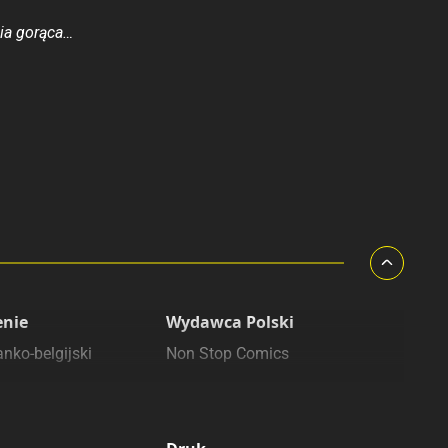
ia gorąca…
enie
Wydawca Polski
nko-belgijski
Non Stop Comics