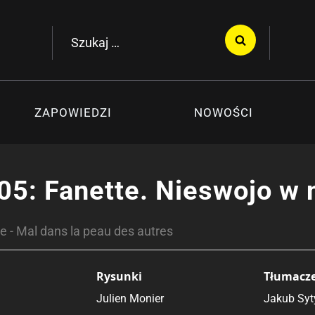
Szukaj:
ZAPOWIEDZI
NOWOŚCI
05: Fanette. Nieswojo w 
te - Mal dans la peau des autres
Rysunki
Tłumacz
Julien Monier
Jakub Syt