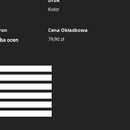
Druk
Kolor
tron
Cena Okładkowa
79,90 zł
zba ocen
 ocen
2
oceny
2
oceny
0
ocen
0
ocen
1
ocena
0
ocen