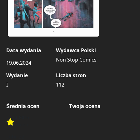
Data wydania
Wydawca Polski
Non Stop Comics
19.06.2024
Wydanie
Liczba stron
I
112
Średnia ocen
Twoja ocena
4.80
/6
Rate this item:
5 ocen
Rate this item:
Submit 
Lubi:
22