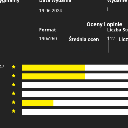
yginalny
Data Wydania
Wydanie
I
19.06.2024
Oceny i opinie
Format
Liczba S
190x260
112
Średnia ocen
Lic
5
4.80
/6
47
6

5

4

3

2

1
