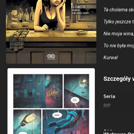
Ta cholerna s
Tylko jeszcze 
Nie moja wina,
To nie była mo
Kurwa!
Porównaj c
Szczegóły 
Szczególnie
Pozostałe k
Seria
RIP