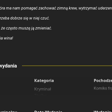
kóra ma nam pomagać zachować zimną krew, wytrzymać uderzen
trzeba dobrze się w niej czuć.
 że często muszę ją zmieniać.
ja wina!
eny
wydania
 polecamy
sięgarnie
Kategoria
Pochodz
Komiks fra
Kryminał
Thriller