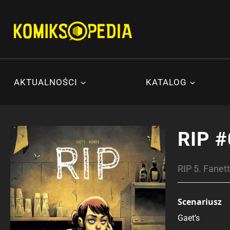
Przejdź
do
treści
AKTUALNOŚCI
KATALOG
RIP #
RIP 5. Fanet
Scenariusz
Gaet’s