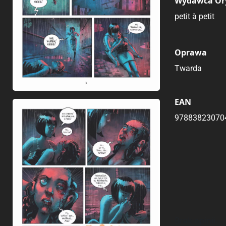
Wydawca Or
petit à petit
Oprawa
Twarda
EAN
97883823070
Brak opinii.