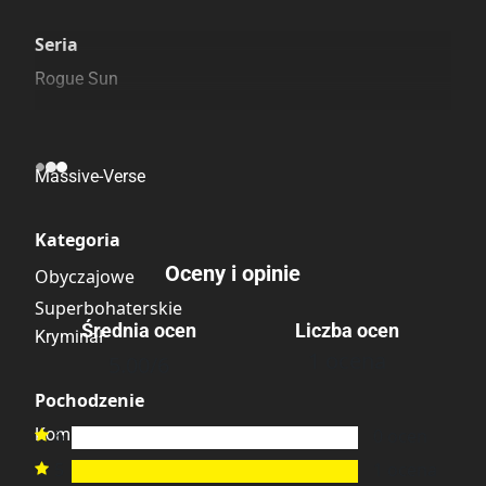
Szczególnie polecamy
Pozostałe księgarnie
Seria
Rogue Sun
Linia wydawnicza
Massive-Verse
Kategoria
Oceny i opinie
Obyczajowe
Superbohaterskie
Średnia ocen
Liczba ocen
Kryminał
1 ocena
5.00
/6
Pochodzenie
Komiks amerykański
6
0
ocen

5
1
ocena
