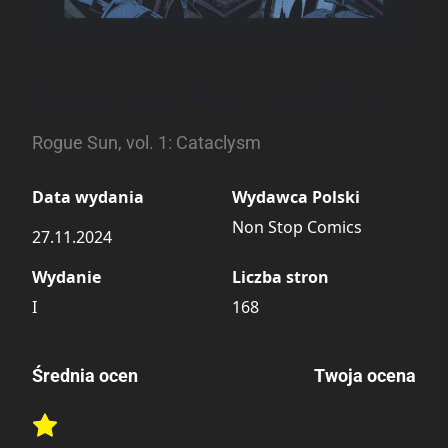
Rogue Sun #01: Kataklizm
Rogue Sun, vol. 1: Cataclysm
Data wydania
Wydawca Polski
Non Stop Comics
27.11.2024
Wydanie
Liczba stron
I
168
Średnia ocen
Twoja ocena
5.00
/6
Rate this item:
1 ocena