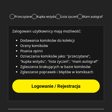
Rate this item:
Submit
Lubi:
13
Przeczytane
Kupka wstydu
Lista życzeń
Mam autograf
Zalogowani użytkownicy mają możliwość:
Dodawania komiksów do kolekcji
Oceny komiksów
Pisania opinii
Oznaczania komiksów jako: “przeczytane”,
“kupka wstydu”, “lista życzeń”, “mam autograf"
Zgłaszania brakujących w bazie komiksów
Zgłaszanie poprawek i błędów w komiksach
Logowanie / Rejestracja