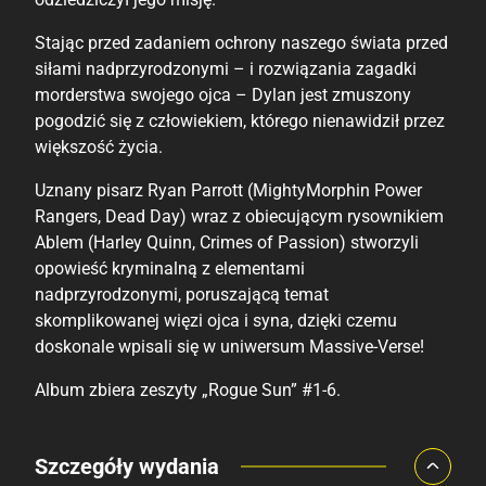
Stając przed zadaniem ochrony naszego świata przed
siłami nadprzyrodzonymi – i rozwiązania zagadki
morderstwa swojego ojca – Dylan jest zmuszony
pogodzić się z człowiekiem, którego nienawidził przez
większość życia.
Uznany pisarz Ryan Parrott (MightyMorphin Power
Rangers, Dead Day) wraz z obiecującym rysownikiem
Ablem (Harley Quinn, Crimes of Passion) stworzyli
opowieść kryminalną z elementami
nadprzyrodzonymi, poruszającą temat
skomplikowanej więzi ojca i syna, dzięki czemu
doskonale wpisali się w uniwersum Massive-Verse!
Album zbiera zeszyty „Rogue Sun” #1-6.
Porównaj ceny
Szczegóły wydania