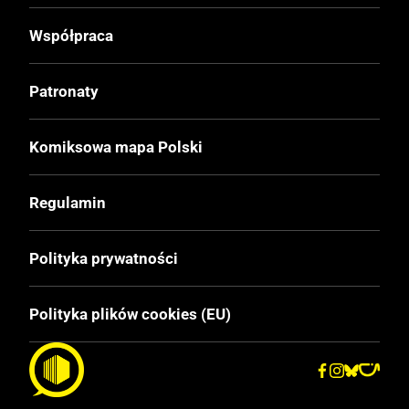
Oprawa
Współpraca
Miękka
Patronaty
Format
170x260 mm
Komiksowa mapa Polski
Liczba Stron
Regulamin
168
Polityka prywatności
Cena Okładkowa
79,90 zł
Polityka plików cookies (EU)
EAN
9788382308242