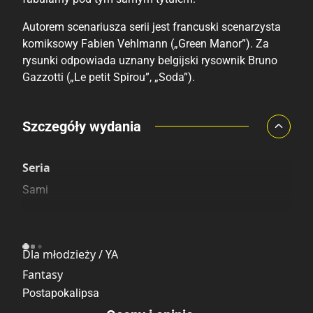
Autorem scenariusza serii jest francuski scenarzysta
komiksowy Fabien Vehlmann („Green Manor”). Za
rysunki odpowiada uznany belgijski rysownik Bruno
Gazzotti („Le petit Spirou”, „Soda”).
Porównaj ceny
Szczegóły wydania
Szczególnie polecamy
Pozostałe księgarnie
Seria
Sami
Kategoria
Dla młodzieży / YA
Fantasy
Postapokalipsa