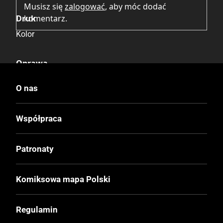
Musisz się
zalogować
, aby móc dodać
Druk
komentarz.
Kolor
Oprawa
Miękka ze skrzydełkami
O nas
Format
Współpraca
215x290 mm
Patronaty
Liczba Stron
48
Komiksowa mapa Polski
Cena Okładkowa
Regulamin
29,99 zł