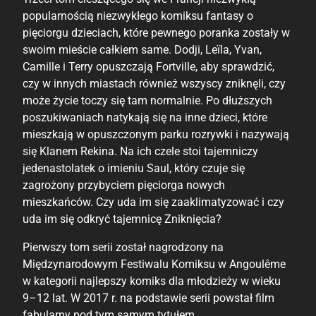
popularnością niezwykłego komiksu fantasy o
pięciorgu dzieciach, które pewnego poranka zostały w
swoim mieście całkiem same. Dodji, Leïla, Yvan,
Camille i Terry opuszczają Fortville, aby sprawdzić,
czy w innych miastach również wszyscy zniknęli, czy
może życie toczy się tam normalnie. Po dłuższych
poszukiwaniach natykają się na inne dzieci, które
mieszkają w opuszczonym parku rozrywki i nazywają
się Klanem Rekina. Na ich czele stoi tajemniczy
jedenastolatek o imieniu Saul, który czuje się
zagrożony przybyciem pięciorga nowych
mieszkańców. Czy uda im się zaaklimatyzować i czy
uda im się odkryć tajemnicę Zniknięcia?
Pierwszy tom serii został nagrodzony na
Międzynarodowym Festiwalu Komiksu w Angoulême
w kategorii najlepszy komiks dla młodzieży w wieku
9–12 lat. W 2017 r. na podstawie serii powstał film
fabularny pod tym samym tytułem.