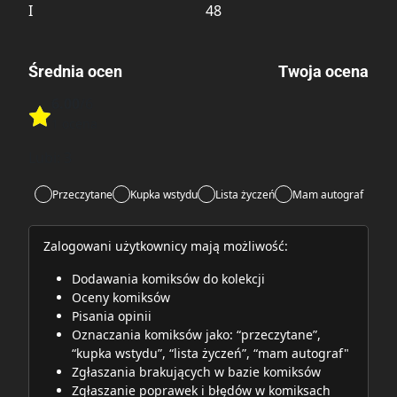
I
48
Średnia ocen
Twoja ocena
6.00
/6
Rate this item:
1 ocena
Rate this item:
Submit
Lubi:
3
Przeczytane
Kupka wstydu
Lista życzeń
Mam autograf
Zalogowani użytkownicy mają możliwość:
Dodawania komiksów do kolekcji
Oceny komiksów
Pisania opinii
Oznaczania komiksów jako: “przeczytane”,
“kupka wstydu”, “lista życzeń”, “mam autograf"
Zgłaszania brakujących w bazie komiksów
Zgłaszanie poprawek i błędów w komiksach