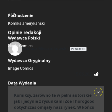
Dramat
Pochodzenie
Komiks amerykański
Opinie redakcji
Wydawca Polski
Nagle Comics
Tomasz Miecznikowski
PRYWATNE
Wydawca Oryginalny
Image Comics
15.06.2025
Data Wydania
21.05.2025
Komiksy, zarówno te w pełni autorskie
jak i jedynie z rysunkami Zoe Thorogood
Wydanie
dotychczas omijały nasz rynek. W końcu