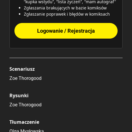
“kupka wstydu”, “lista życzeń”, “mam autograf"
Zgłaszania brakujących w bazie komiksów
Zgłaszanie poprawek i błędów w komiksach
Logowanie / Rejestracja
Scenariusz
Zoe Thorogood
Rysunki
Zoe Thorogood
Tłumaczenie
Olga Mysłowska