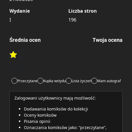
Wydanie
Liczba stron
I
196
Średnia ocen
Twoja ocena
4.00
/6
Rate this item:
2 oceny
Rate this item:
Submit
Lubi:
16
Przeczytane
Kupka wstydu
Lista życzeń
Mam autograf
Zalogowani użytkownicy mają możliwość:
Dodawania komiksów do kolekcji
Oceny komiksów
Pisania opinii
Oznaczania komiksów jako: “przeczytane”,