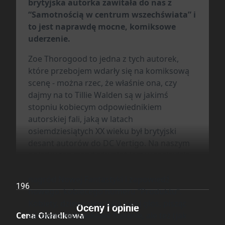
brytyjska autorka zawitała do nas z
I
“Samotnością w centrum wszechświata” i
to jest naprawdę mocne, komiksowe
Druk
uderzenie.
Kolor
Zoe Thorogood to jedna z tych autorek,
które przebojem wdarły się na komiksową
Oprawa
scenę - można rzec, że właśnie ona, czy
dajmy na to Tillie Walden są w jakimś
Miękka
stopniu kobiecym odpowiednikiem
autorskiej fali, jaką w latach
Format
osiemdziesiątych XX wieku był brytyjski
170x260 mm
desant autorów do DC Vertigo. Na naszym
poletku ten trend również jest w rozkwicie,
czego dowodem są nominacje do ostatnich
Liczba Stron
nagród Nowej Fantastyki i zapowiedź
196
nowego, kobiecego numeru “Produktu”.
Kobiety, dziewczyny dają swój głos, pisząc
Oceny i opinie
Cena Okładkowa
zarówno rozrywkowe historie, ale też (jak