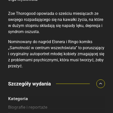
Zoe Thorogood opowiada o sześciu miesiącach ze
swojego rozpadającego się na kawałki życia, na które
w dużym stopniu składają się napady lęku, depresja i
syndrom oszusta.
Nominowany do nagród Elsnera i Ringo komiks
„Samotność w centrum wszechświata” to poruszający
i oryginalny autoportret młodej kobiety zmagającej się
z problemami psychicznymi, która musi tworzyć, żeby
przeżyć.
Porównaj ceny
Szczegóły wydania
Szczególnie polecamy
Pozostałe księgarnie
Kategoria
Biografie i reportaże