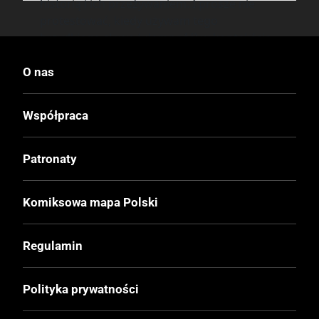
historią i ich przeżywaniem. I prosze nie
protestować, kiedy używam tego
brzydkiego słowa (ułomność) w kontekście
problemów życiowych Zoe Thorogood. Z jej
osobistej perspektywy tym właśnie są,
O nas
nawet jeśli ona sama ma świadomość, że to
“jedynie” objawy choroby.
Współpraca
To nie pierwszy raz, kiedy autor bądź
autorka komiksowa opowiada o depresji.
Patronaty
Nauczyliśmy się traktować ją w końcu jak
chorobę, a jednak dla Zoe, analizującej
Komiksowa mapa Polski
swoje, zachowania i przeżycia, jej przypadek
jest irytującą ułomnością, który naznacza jej
życie i stosunek do niego. Twórcze
Regulamin
opowiadanie o tym, że jest źle, że życie jest,
nie bójmy się użyć tego słowa - chujowe,
stało się wśród młodych ludzi (tak od nastu
Polityka prywatności
lat wzwyż - Zoe ma teraz 26 lat) nie tyle