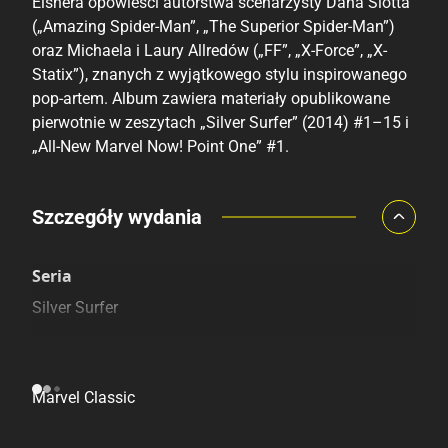
Eisnera opowieści autorstwa scenarzysty Dana Slotta
(„Amazing Spider-Man”, „The Superior Spider-Man”)
oraz Michaela i Laury Allredów („FF”, „X-Force”, „X-
Statix”), znanych z wyjątkowego stylu inspirowanego
pop-artem. Album zawiera materiały opublikowane
pierwotnie w zeszytach „Silver Surfer” (2014) #1–15 i
„All-New Marvel Now! Point One” #1.
Porównaj ceny
Szczegóły wydania
Szczególnie polecamy
Pozostałe księgarnie
Seria
Silver Surfer
Linia wydawnicza
Marvel Classic