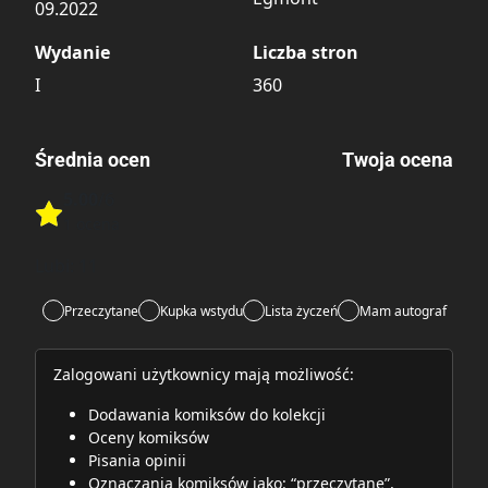
09.2022
Wydanie
Liczba stron
I
360
Średnia ocen
Twoja ocena
5.00
/6
Rate this item:
1 ocena
Rate this item:
Submit
Lubi:
11
Przeczytane
Kupka wstydu
Lista życzeń
Mam autograf
Zalogowani użytkownicy mają możliwość:
Dodawania komiksów do kolekcji
Oceny komiksów
Pisania opinii
Oznaczania komiksów jako: “przeczytane”,