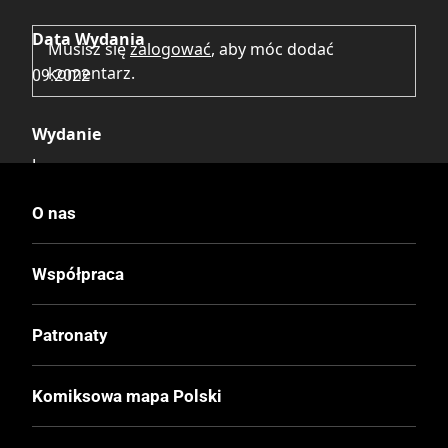
Data Wydania
Musisz się
zalogować
, aby móc dodać
komentarz.
09.2022
Wydanie
I
O nas
Druk
Kolor
Współpraca
Oprawa
Patronaty
Twarda
Komiksowa mapa Polski
Format
170x260 mm