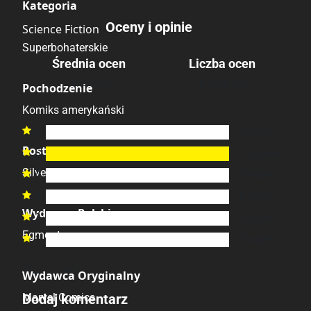
Kategoria
Oceny i opinie
Science Fiction
Superbohaterskie
Średnia ocen
Liczba ocen
1 ocena
5.00
/6
Pochodzenie
Komiks amerykański
6
0
ocen

Postacie
5
1
ocena

Silver Surfer
4
0
ocen

3
0
ocen

Wydawca Polski
2
0
ocen

Egmont
1
0
ocen

Brak opinii.
Wydawca Oryginalny
Marvel Comics
Dodaj komentarz