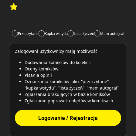
4.00
/6
Rate this item:
1 ocena
Rate this item:
Submit
Lubi:
5
Przeczytane
Kupka wstydu
Lista życzeń
Mam autograf
Zalogowani użytkownicy mają możliwość:
Dodawania komiksów do kolekcji
Oceny komiksów
Pisania opinii
Oznaczania komiksów jako: “przeczytane”,
“kupka wstydu”, “lista życzeń”, “mam autograf"
Zgłaszania brakujących w bazie komiksów
Zgłaszanie poprawek i błędów w komiksach
Logowanie / Rejestracja