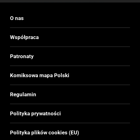
ślepy jest i głupi bo jego żoneczka to
wyuzdana babencja co to z każdym się
tego.
O nas
Oto czarna komedia z prześmiewczym
Współpraca
vibem gangsta stajl o owej rodzince
opowiadająca. Z różnych stron, perspektyw,
ujęć. Jest zabawnie, są gagi, są ciekawe
Patronaty
pomysły, nieoczywiste rozdziały
dopełniające niuanse o bohaterach. To taka
bardziej telenowela aniżeli opowieść
Komiksowa mapa Polski
konkretna od a do z i zamknięta.
Regulamin
Ale obcowanie z Centobucchimi to radocha
czysto komiksowa. Kocham Carlosa Trillo za
to, co stworzył w komiksowym świecie.
Polityka prywatności
Spaghetti Bros to jedno z lepszych jego
wypocin.
Polityka plików cookies (EU)
Rysunkowo jest prze-ultra-pysznie. Kreska