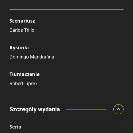
Scenariusz
Carlos Trillo
Rysunki
Domingo Mandrafina
Tłumaczenie
Robert Lipski
Porównaj ceny
Szczegóły wydania
Szczególnie polecamy
Pozostałe księgarnie
Seria