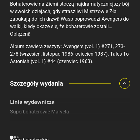
Bohaterowie na Ziemi stoczą najdramatyczniejszy bój
w swoich dziejach, gdy straszliwi Mistrzowie Zła
zapukają do ich drzwi! Wasp poprowadzi Avengers do
walki, kiedy okaże się, że bohaterowie zostali…
Oblężeni!
Album zawiera zeszyty: Avengers (vol. 1) #271, 273-
278 (wrzesień, listopad 1986-kwiecień 1987), Tales To
Astonish (vol. 1) #44 (czerwiec 1963).
Porównaj ceny
Szczegóły wydania
Szczególnie polecamy
Pozostałe księgarnie
Linia wydawnicza
Superbohaterowie Marvela
Kategoria
Superbohaterskie