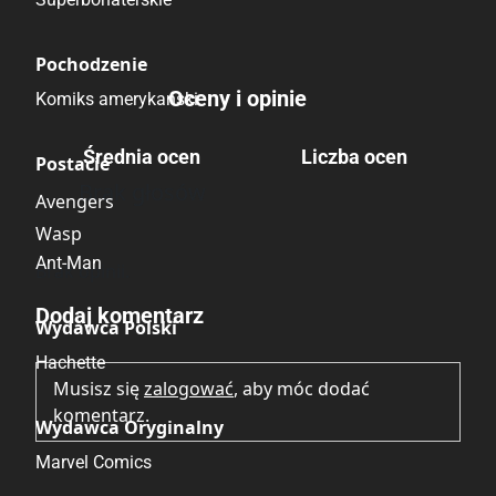
Pochodzenie
Oceny i opinie
Komiks amerykański
Średnia ocen
Liczba ocen
Postacie
Brak głosów
Avengers
Wasp
Ant-Man
Brak opinii.
Dodaj komentarz
Wydawca Polski
Hachette
Musisz się
zalogować
, aby móc dodać
komentarz.
Wydawca Oryginalny
Marvel Comics