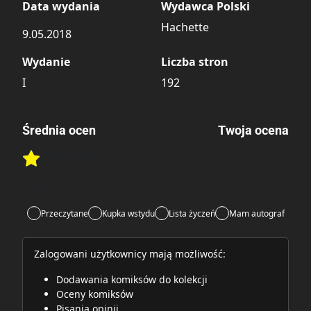
Data wydania
Wydawca Polski
Hachette
9.05.2018
Wydanie
Liczba stron
I
192
Średnia ocen
Twoja ocena
Brak głosów
Rate this item:
Rate this item:
Submit
Lubi:
5
Przeczytane
Kupka wstydu
Lista życzeń
Mam autograf
Zalogowani użytkownicy mają możliwość:
Dodawania komiksów do kolekcji
Oceny komiksów
Pisania opinii