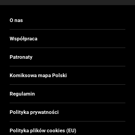
Data Wydania
9.05.2018
O nas
Wydanie
Współpraca
I
Patronaty
Druk
Kolor
Komiksowa mapa Polski
Oprawa
Regulamin
Twarda
Polityka prywatności
Format
175x263 mm
Polityka plików cookies (EU)