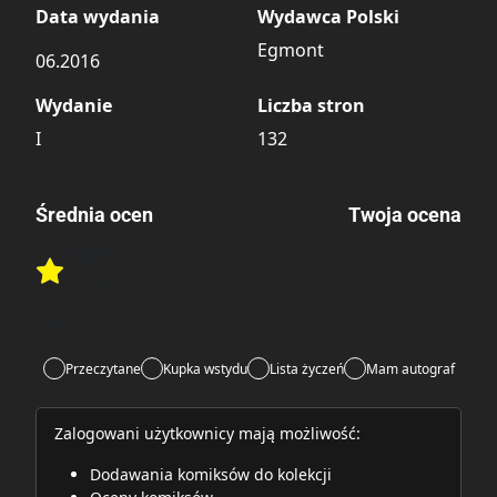
Data wydania
Wydawca Polski
Egmont
06.2016
Wydanie
Liczba stron
I
132
Średnia ocen
Twoja ocena
5.00
/6
Rate this item:
1 ocena
Rate this item:
Submit
Lubi:
17
Przeczytane
Kupka wstydu
Lista życzeń
Mam autograf
Zalogowani użytkownicy mają możliwość:
Dodawania komiksów do kolekcji