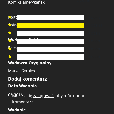
5.00
/6
Komiks amerykański
Postacie
6
0
ocen

5
1
ocena
Spider-Man

4
0
ocen

Wydawca Polski
3
0
ocen

Egmont
2
0
ocen

1
0
ocen

Wydawca Oryginalny
Brak opinii.
Marvel Comics
Dodaj komentarz
Data Wydania
06.2016
Musisz się
zalogować
, aby móc dodać
komentarz.
Wydanie