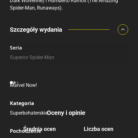
Dark Wolverine) i Humberto Ramos (The Amazing
Spider-Man, Runaways).
Porównaj ceny
Szczegóły wydania
Szczególnie polecamy
Pozostałe księgarnie
Seria
Superior Spider-Man
Linia wydawnicza
Marvel Now!
Kategoria
Oceny i opinie
Superbohaterskie
Średnia ocen
Liczba ocen
Pochodzenie
1 ocena