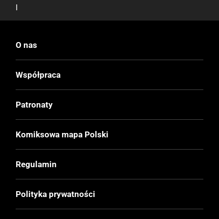
I
Druk
O nas
Kolor
Współpraca
Oprawa
Miękka ze skrzydełkami
Patronaty
Format
Komiksowa mapa Polski
167x255 mm
Regulamin
Liczba Stron
132
Polityka prywatności
Cena Okładkowa