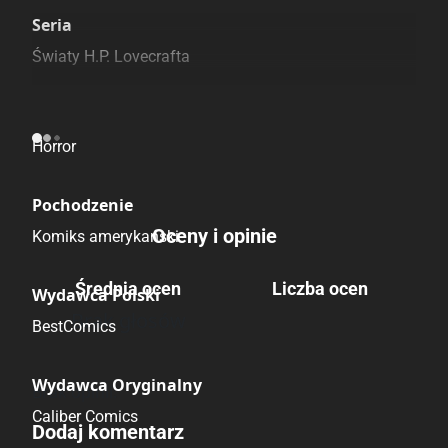
Szczególnie polecamy
Pozostałe księgarnie
Seria
Światy H.P. Lovecrafta
Kategoria
Horror
Pochodzenie
Oceny i opinie
Komiks amerykański
Średnia ocen
Liczba ocen
Wydawca Polski
Brak głosów
BestComics
Wydawca Oryginalny
Brak opinii.
Caliber Comics
Dodaj komentarz