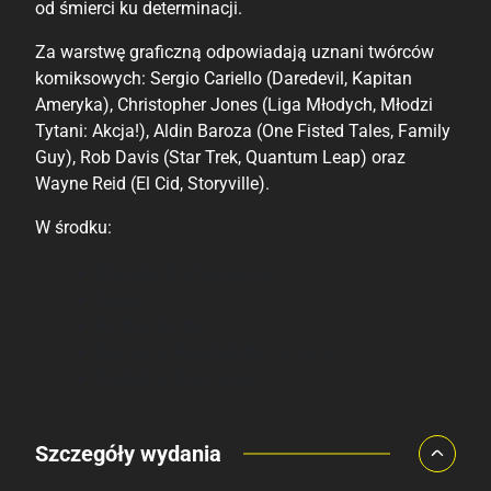
od śmierci ku determinacji.
Za warstwę graficzną odpowiadają uznani twórców
komiksowych: Sergio Cariello (Daredevil, Kapitan
Ameryka), Christopher Jones (Liga Młodych, Młodzi
Tytani: Akcja!), Aldin Baroza (One Fisted Tales, Family
Guy), Rob Davis (Star Trek, Quantum Leap) oraz
Wayne Reid (El Cid, Storyville).
W środku:
Muzyka Ericha Zanna
Dagon
Arthur Jermyn
Zeznanie Randolpha Cartera
Piekielna Ilustracja
Porównaj ceny
Szczegóły wydania