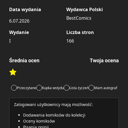
Data wydania
Wydawca Polski
BestComics
6.07.2026
Wydanie
Liczba stron
I
166
Średnia ocen
Twoja ocena
Brak głosów
Rate this item:
Rate this item:
Submit
Przeczytane
Kupka wstydu
Lista życzeń
Mam autograf
Zalogowani użytkownicy mają możliwość:
Dodawania komiksów do kolekcji
Oceny komiksów
Pisania opinii