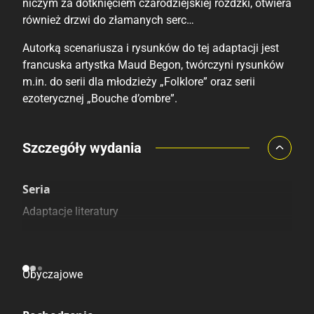
niczym za dotknięciem czarodziejskiej różdżki, otwiera
również drzwi do złamanych serc…
Autorką scenariusza i rysunków do tej adaptacji jest
francuska artystka Maud Begon, twórczyni rysunków
m.in. do serii dla młodzieży „Folklore” oraz serii
ezoterycznej „Bouche d’ombre”.
Porównaj ceny
Szczegóły wydania
Szczególnie polecamy
Pozostałe księgarnie
Seria
Adaptacje literatury
Kategoria
Obyczajowe