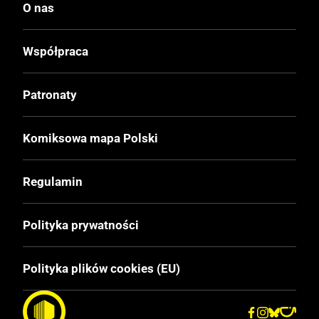
Druk
O nas
Kolor
Współpraca
Oprawa
Twarda
Patronaty
Format
Komiksowa mapa Polski
215x290 mm
Regulamin
Liczba Stron
212
Polityka prywatności
Cena Okładkowa
Polityka plików cookies (EU)
129,99 zł