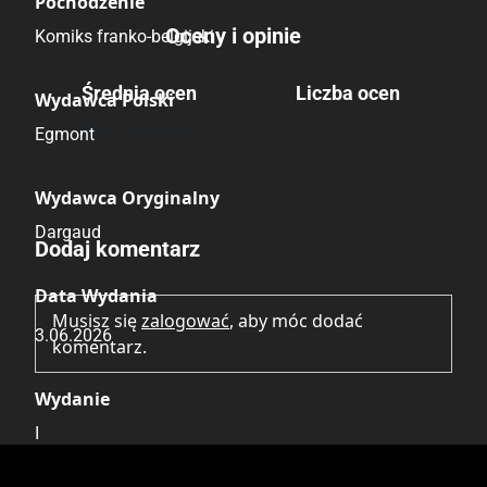
Pochodzenie
Oceny i opinie
Komiks franko-belgijski
Średnia ocen
Liczba ocen
Wydawca Polski
Brak głosów
Egmont
Wydawca Oryginalny
Brak opinii.
Dargaud
Dodaj komentarz
Data Wydania
Musisz się
zalogować
, aby móc dodać
3.06.2026
komentarz.
Wydanie
I