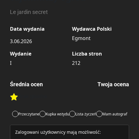
Le jardin secret
Data wydania
Wydawca Polski
Egmont
3.06.2026
Wydanie
Liczba stron
I
212
Średnia ocen
Twoja ocena
Brak głosów
Rate this item:
Rate this item:
Submit
Przeczytane
Kupka wstydu
Lista życzeń
Mam autograf
Zalogowani użytkownicy mają możliwość: