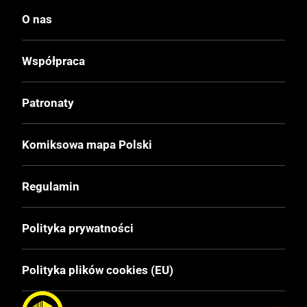
Oprawa
O nas
Twarda
Współpraca
Format
180x275 mm
Patronaty
Liczba Stron
Komiksowa mapa Polski
138
Regulamin
Cena Okładkowa
79,99 zł
Polityka prywatności
EAN
Polityka plików cookies (EU)
9788366291911