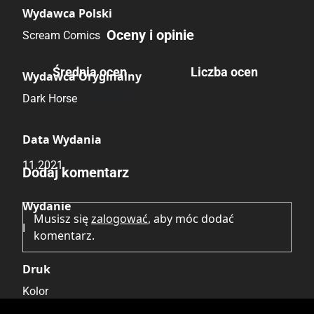
Wydawca Polski
Oceny i opinie
Scream Comics
Średnia ocen
Liczba ocen
Wydawca Oryginalny
Brak głosów
Dark Horse
Data Wydania
Brak opinii.
11.2021
Dodaj komentarz
Wydanie
Musisz się
zalogować
, aby móc dodać
I
komentarz.
Druk
Kolor