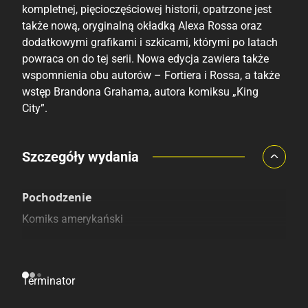
kompletnej, pięcioczęściowej historii, opatrzone jest
także nową, oryginalną okładką Alexa Rossa oraz
dodatkowymi grafikami i szkicami, którymi po latach
powraca on do tej serii. Nowa edycja zawiera także
wspomnienia obu autorów – Fortiera i Rossa, a także
wstęp Brandona Grahama, autora komiksu „King
City”.
Porównaj ceny
Szczegóły wydania
Szczególnie polecamy
Pozostałe księgarnie
Pochodzenie
Komiks amerykański
Postacie
Terminator