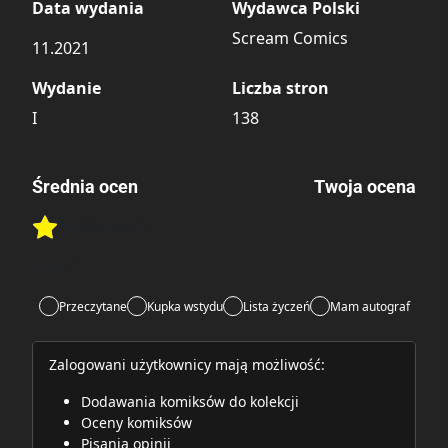
Data wydania
Wydawca Polski
Scream Comics
11.2021
Wydanie
Liczba stron
I
138
Średnia ocen
Twoja ocena
Brak głosów
Rate this item:
Rate this item:
Submit
Lubi:
3
Przeczytane
Kupka wstydu
Lista życzeń
Mam autograf
Zalogowani użytkownicy mają możliwość:
Dodawania komiksów do kolekcji
Oceny komiksów
Pisania opinii