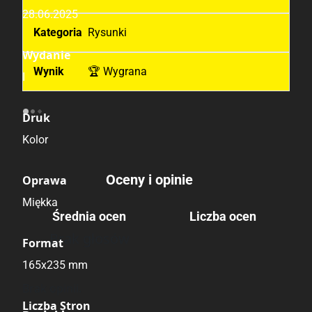
28.06.2025
Rysunki
Wydanie
🏆 Wygrana
I
Druk
Kolor
Oceny i opinie
Oprawa
Miękka
Średnia ocen
Liczba ocen
Brak głosów
Format
165x235 mm
Brak opinii.
Liczba Stron