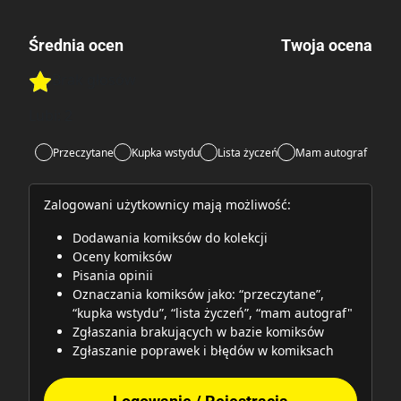
Średnia ocen
Twoja ocena
Brak głosów
Rate this item:
Rate this item:
Submit
Lubi:
2
Przeczytane
Kupka wstydu
Lista życzeń
Mam autograf
Zalogowani użytkownicy mają możliwość:
Dodawania komiksów do kolekcji
Oceny komiksów
Pisania opinii
Oznaczania komiksów jako: “przeczytane”,
“kupka wstydu”, “lista życzeń”, “mam autograf"
Zgłaszania brakujących w bazie komiksów
Zgłaszanie poprawek i błędów w komiksach