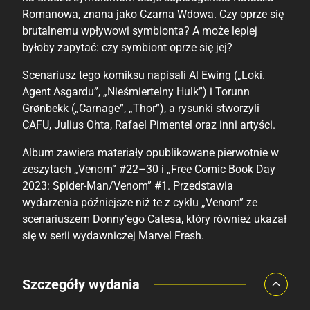
Romanowa, znana jako Czarna Wdowa. Czy oprze się
brutalnemu wpływowi symbionta? A może lepiej
byłoby zapytać: czy symbiont oprze się jej?
Scenariusz tego komiksu napisali Al Ewing („Loki.
Agent Asgardu”, „Nieśmiertelny Hulk”) i Torunn
Grønbekk („Carnage”, „Thor”), a rysunki stworzyli
CAFU, Julius Ohta, Rafael Pimentel oraz inni artyści.
Album zawiera materiały opublikowane pierwotnie w
zeszytach „Venom” #22–30 i „Free Comic Book Day
2023: Spider-Man/Venom” #1. Przedstawia
wydarzenia późniejsze niż te z cyklu „Venom” ze
scenariuszem Donny’ego Catesa, który również ukazał
się w serii wydawniczej Marvel Fresh.
Porównaj ceny
Szczegóły wydania