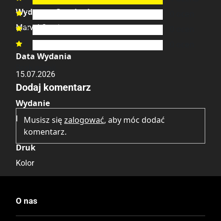
Wydawca Oryginalny
3
0
ocen

Marvel Comics
2
0
ocen

1
0
ocen

Data Wydania
Brak opinii.
15.07.2026
Dodaj komentarz
Wydanie
I
Musisz się
zalogować
, aby móc dodać
komentarz.
Druk
Kolor
Oprawa
O nas
Miękka ze skrzydełkami