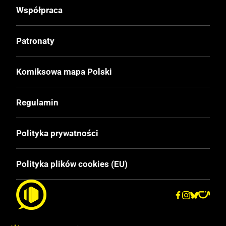
Współpraca
Format
167x255 mm
Patronaty
Liczba Stron
Komiksowa mapa Polski
240
Regulamin
Cena Okładkowa
99,99 zł
Polityka prywatności
EAN
Polityka plików cookies (EU)
9788328175723