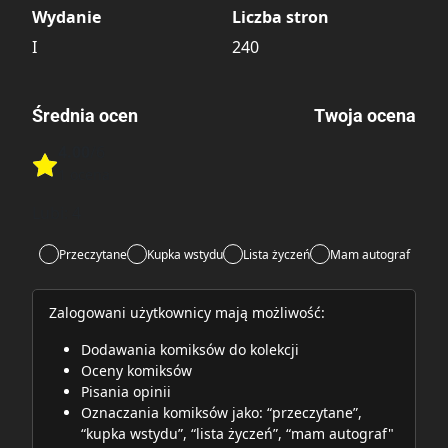
Wydanie
Liczba stron
I
240
Średnia ocen
Twoja ocena
4.00
/6
Rate this item:
1 ocena
Rate this item:
Submit
Lubi:
4
Przeczytane
Kupka wstydu
Lista życzeń
Mam autograf
Zalogowani użytkownicy mają możliwość:
Dodawania komiksów do kolekcji
Oceny komiksów
Pisania opinii
Oznaczania komiksów jako: “przeczytane”,
“kupka wstydu”, “lista życzeń”, “mam autograf"