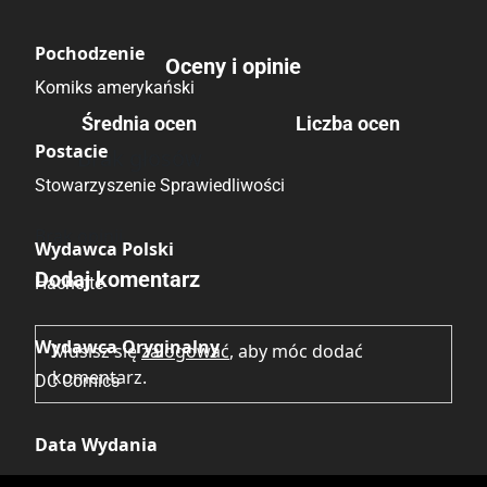
Pochodzenie
Oceny i opinie
Komiks amerykański
Średnia ocen
Liczba ocen
Postacie
Brak głosów
Stowarzyszenie Sprawiedliwości
Brak opinii.
Wydawca Polski
Dodaj komentarz
Hachette
Wydawca Oryginalny
Musisz się
zalogować
, aby móc dodać
komentarz.
DC Comics
Data Wydania
11.02.2026