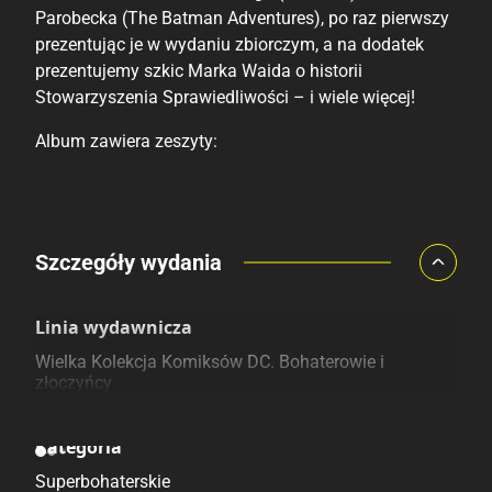
Parobecka (The Batman Adventures), po raz pierwszy
prezentując je w wydaniu zbiorczym, a na dodatek
prezentujemy szkic Marka Waida o historii
Stowarzyszenia Sprawiedliwości – i wiele więcej!
Album zawiera zeszyty:
Justice Society of America (vol. 2) #1-10
Porównaj ceny
Szczegóły wydania
Szczególnie polecamy
Pozostałe księgarnie
Linia wydawnicza
Wielka Kolekcja Komiksów DC. Bohaterowie i
złoczyńcy
Kategoria
Superbohaterskie