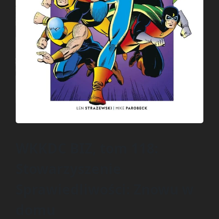
WKKDC BIZ, tom 118:
Stowarzyszenie
Sprawiedliwości: Znowu w
domu