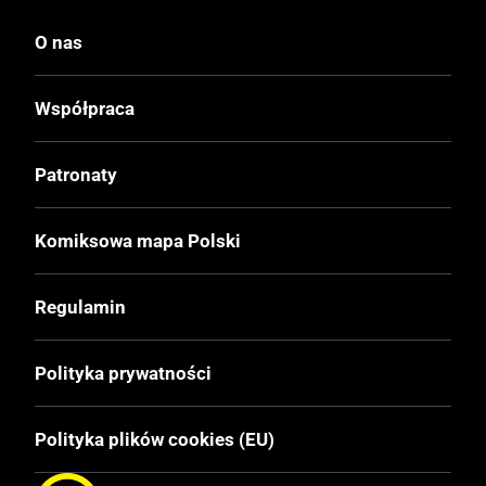
O nas
Wydanie
I
Współpraca
Druk
Patronaty
Kolor
Komiksowa mapa Polski
Oprawa
Twarda
Regulamin
Format
Polityka prywatności
175x262 mm
Polityka plików cookies (EU)
Liczba Stron
248