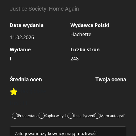
Justice Society: Home Again
Data wydania
Wydawca Polski
Hachette
11.02.2026
Wydanie
Liczba stron
I
248
Średnia ocen
Twoja ocena
Brak głosów
Rate this item:
Rate this item:
Submit
Lubi:
14
Przeczytane
Kupka wstydu
Lista życzeń
Mam autograf
Zalogowani użytkownicy mają możliwość: