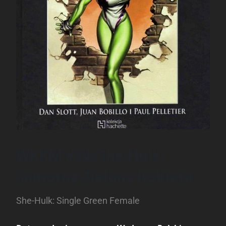
WKKM #34: She-Hulk:
Samotna Zielona Kobieta
She-Hulk: Single Green Female