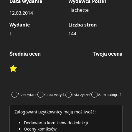
Data wydania
Wydawca Polski
Hachette
12.03.2014
Wydanie
Liczba stron
I
144
Średnia ocen
Twoja ocena
4.00
/6
Rate this item:
1 ocena
Rate this item:
Submit
Lubi:
16
Przeczytane
Kupka wstydu
Lista życzeń
Mam autograf
Zalogowani użytkownicy mają możliwość:
Dodawania komiksów do kolekcji
Oceny komiksów