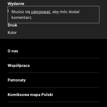
Wydanie
I
Musisz się
zalogować
, aby móc dodać
komentarz.
Druk
Kolor
Oprawa
O nas
Twarda
Współpraca
Format
175x263 mm
Patronaty
Liczba Stron
Komiksowa mapa Polski
144