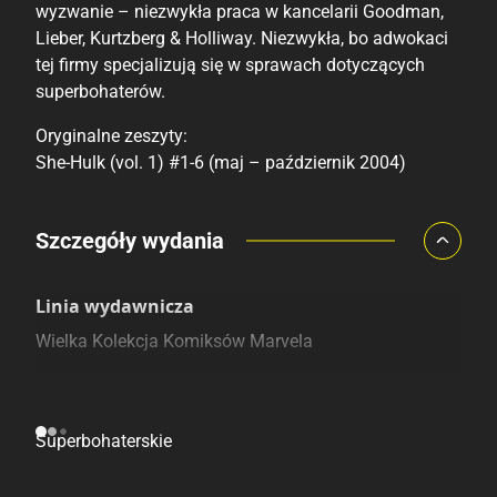
wyzwanie – niezwykła praca w kancelarii Goodman,
Lieber, Kurtzberg & Holliway. Niezwykła, bo adwokaci
tej firmy specjalizują się w sprawach dotyczących
superbohaterów.
Oryginalne zeszyty:
She-Hulk (vol. 1) #1-6 (maj – październik 2004)
Porównaj ceny
Szczegóły wydania
Szczególnie polecamy
Pozostałe księgarnie
Linia wydawnicza
Wielka Kolekcja Komiksów Marvela
Kategoria
Superbohaterskie