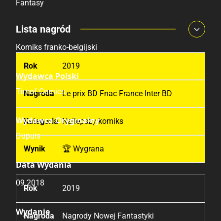
Fantasy
Lista nagród
Pochodzenie
Komiks franko-belgijski
2019
Wydawca Polski
Timof Comics
Le prix BD Fnac France Inter BD
Wydawca Oryginalny
Najlepszy komiks
Dupuis
🏆 Wygrana
Data Wydania
09.2018
2019
Wydanie
Nagrody Nowej Fantastyki