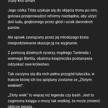
Stary król umarł.
Jego córka Tilda szykuje się do objęcia tronu po nim,
gotowa przeprowadzić reformy niezbędne, aby ulżyć
doli ludu, gnębionego przez głód i ucisk dworskich
panów.
Ale spisek zawiązany przez jej młodszego brata
niespodziewanie skazuje ją na wygnanie.
Z pomocą dzielnych rycerzy, mądrego Tankreda i
wiernego Bertila, obalona księżniczka postanawia
odzyskać swe królestwo.
Tak zaczyna się dla nich pełna przygód tułaczka, w
trakcie której ich los splątany zostanie ze „Złotym
wiekiem”.
„Złoty wiek” to więcej niż legenda czy baśń. Jest to
zaginiona księga o mocy tak wielkiej, że może zmienić
oblicze świata…