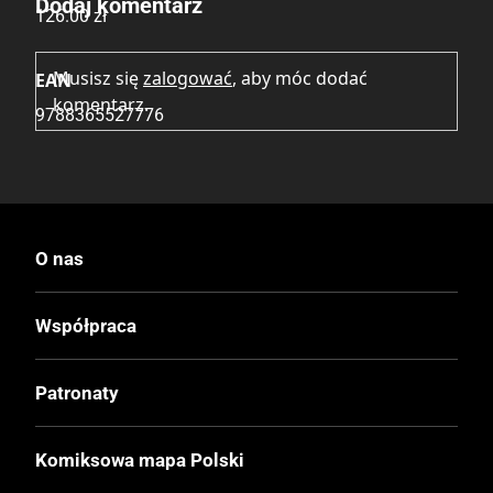
Dodaj komentarz
126.00 zł
Musisz się
zalogować
, aby móc dodać
EAN
komentarz.
9788365527776
O nas
Współpraca
Patronaty
Komiksowa mapa Polski