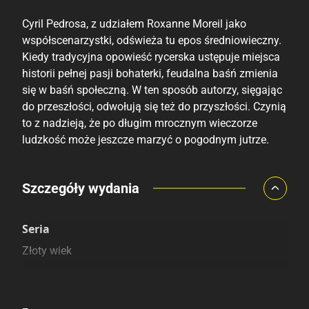
Cyril Pedrosa, z udziałem Roxanne Moreil jako
współscenarzystki, odświeża tu epos średniowieczny.
Kiedy tradycyjna opowieść rycerska ustępuje miejsca
historii pełnej pasji bohaterki, feudalna baśń zmienia
się w baśń społeczną. W ten sposób autorzy, sięgając
do przeszłości, odwołują się też do przyszłości. Czynią
to z nadzieją, że po długim mrocznym wieczorze
ludzkość może jeszcze marzyć o pogodnym jutrze.
Porównaj ceny
Szczegóły wydania
Szczególnie polecamy
Pozostałe księgarnie
Seria
Złoty wiek
Kategoria