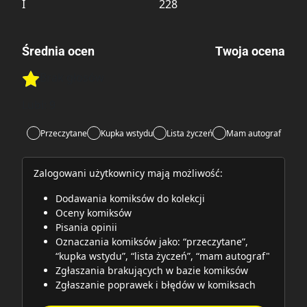
I
228
Średnia ocen
Twoja ocena
Brak głosów
Rate this item:
Rate this item:
Submit
Lubi:
9
Przeczytane
Kupka wstydu
Lista życzeń
Mam autograf
Zalogowani użytkownicy mają możliwość:
Dodawania komiksów do kolekcji
Oceny komiksów
Pisania opinii
Oznaczania komiksów jako: “przeczytane”,
“kupka wstydu”, “lista życzeń”, “mam autograf"
Zgłaszania brakujących w bazie komiksów
Zgłaszanie poprawek i błędów w komiksach