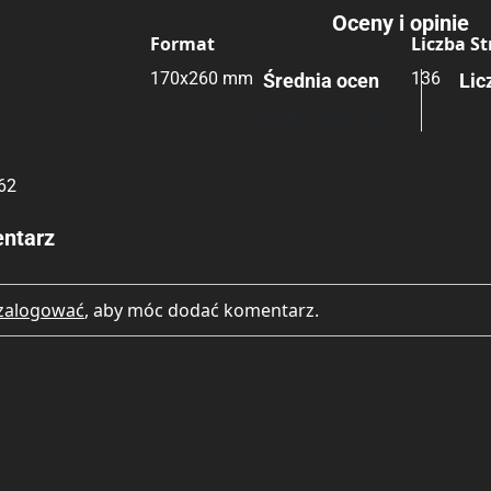
Oceny i opinie
Format
Liczba S
170x260 mm
136
Średnia ocen
Lic
Brak głosów
62
ntarz
zalogować
, aby móc dodać komentarz.