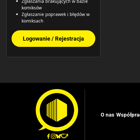
Zgłaszania brakujących w bazie
komiksów
Zgłaszanie poprawek i błędów w
komiksach
Logowanie / Rejestracja
O nas
Współpra