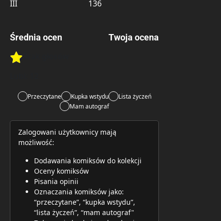
III
136
Średnia ocen
Twoja ocena
Brak głosów
Rate this item:
Rate this item:
Submit 
Lubi:
12
Przeczytane
Kupka wstydu
Lista życzeń
Mam autograf
Zalogowani użytkownicy mają
możliwość:
Dodawania komiksów do kolekcji
Oceny komiksów
Pisania opinii
Oznaczania komiksów jako:
“przeczytane”, “kupka wstydu”,
“lista życzeń”, “mam autograf"