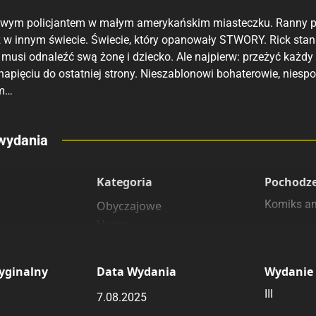
owym policjantem w małym amerykańskim miasteczku. Ranny podcz
uż w innym świecie. Świecie, który opanowały STWORY. Rick sta
usi odnaleźć swą żonę i dziecko. Ale najpierw: przeżyć każdy ko
apięciu do ostatniej strony. Nieszablonowi bohaterowie, niespo
em…
eny
wydania
 polecamy
sięgarnie
Kategoria
Pochodz
Komiks a
Obyczajowe
Horror
yginalny
Data Wydania
Wydanie
III
7.08.2025