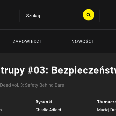
Szukaj:
ZAPOWIEDZI
NOWOŚCI
trupy #03: Bezpieczeńst
Dead vol. 3: Safety Behind Bars
Rysunki
Tłumacz
n
Charlie Adlard
Maciej Dr