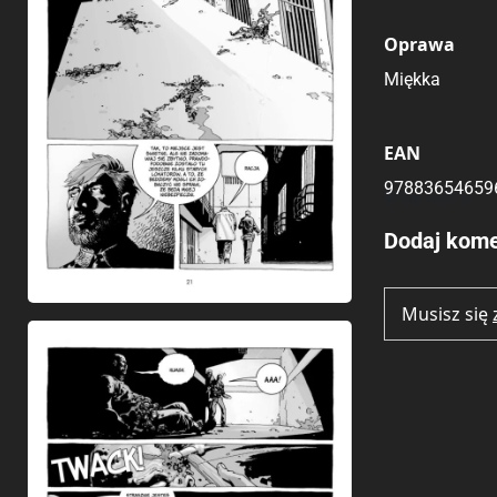
Oprawa
Miękka
EAN
97883654659
Brak opinii.
Dodaj kome
Musisz się