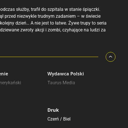
as służby, trafił do szpitala w stanie śpiączki.
nął przed niezwykle trudnym zadaniem – w świecie
lejny dzień… A nie jest to łatwe. Żywe trupy to seria
dziewane zwroty akcji i zombi, czyhające na ludzi za
enie
Wydawca Polski
merykański
Taurus Media
Druk
Czerń / Biel