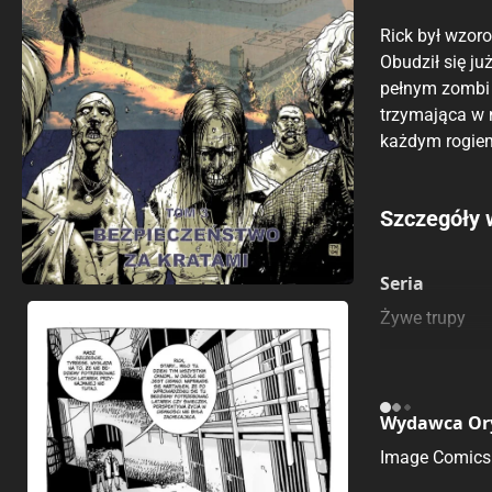
Rick był wzor
Obudził się j
pełnym zombi m
trzymająca w n
każdym rogi
Porównaj c
Szczegóły 
Szczególnie
Pozostałe k
Seria
Żywe trupy
Wydawca Or
Image Comics