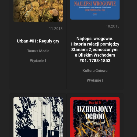
10.2013
11.2013
Najlepsi wrogowie.
Urban #01: Reguły gry
Historia relacji pomiędzy
Stanami Zjednoczonymi
Taurus Media
a Bliskim Wschodem
#01: 1783-1853
Wydanie I
Kultura Gniewu
Wydanie I