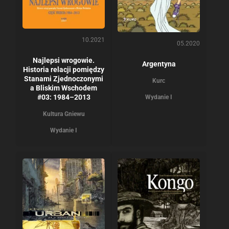
10.2021
05.2020
Najlepsi wrogowie.
Argentyna
Historia relacji pomiędzy
Stanami Zjednoczonymi
Kurc
a Bliskim Wschodem
#03: 1984–2013
Wydanie I
Kultura Gniewu
Wydanie I