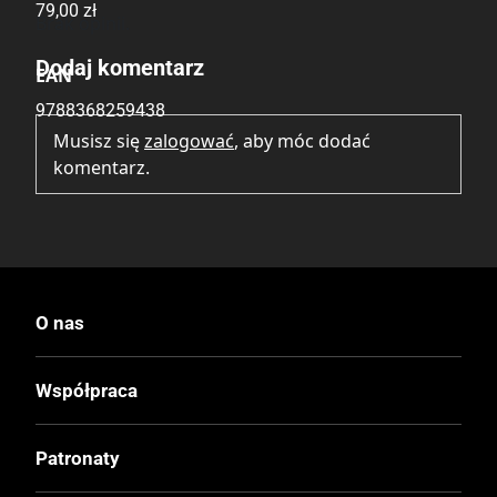
79,00 zł
Brak opinii.
Dodaj komentarz
EAN
9788368259438
Musisz się
zalogować
, aby móc dodać
komentarz.
O nas
Współpraca
Patronaty