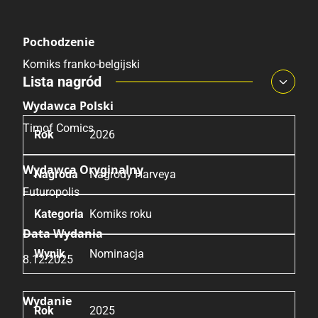
Historyczne
Pochodzenie
Komiks franko-belgijski
Lista nagród
Wydawca Polski
Timof Comics
2026
Wydawca Oryginalny
Nagrody Harveya
Futuropolis
Komiks roku
Data Wydania
Nominacja
8.12.2025
Wydanie
2025