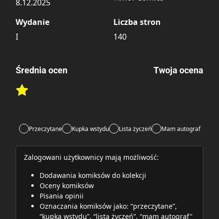
8.12.2025
Wydanie
Liczba stron
I
140
Średnia ocen
Twoja ocena
Brak głosów
Rate this item:
Rate this item:
Submit
Lubi:
7
Przeczytane
Kupka wstydu
Lista życzeń
Mam autograf
Zalogowani użytkownicy mają możliwość:
Dodawania komiksów do kolekcji
Oceny komiksów
Pisania opinii
Oznaczania komiksów jako: “przeczytane”,
“kupka wstydu”, “lista życzeń”, “mam autograf"