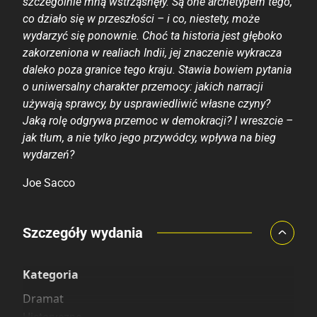
szczególnie mną wstrząsnęły. Są one archetypem tego,
co działo się w przeszłości – i co, niestety, może
wydarzyć się ponownie. Choć ta historia jest głęboko
zakorzeniona w realiach Indii, jej znaczenie wykracza
daleko poza granice tego kraju. Stawia bowiem pytania
o uniwersalny charakter przemocy: jakich narracji
używają sprawcy, by usprawiedliwić własne czyny?
Jaką rolę odgrywa przemoc w demokracji? I wreszcie –
jak tłum, a nie tylko jego przywódcy, wpływa na bieg
wydarzeń?
Joe Sacco
Porównaj ceny
Szczegóły wydania
Szczególnie polecamy
Pozostałe księgarnie
Kategoria
Dramat