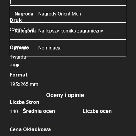
I
Nagrody Orient Men
Druk
Czerń / Biel
Najlepszy komiks zagraniczny
Oprawa
Nominacja
Twarda
Format
195x265 mm
Oceny i opinie
Liczba Stron
Średnia ocen
Liczba ocen
140
Brak głosów
Cena Okładkowa