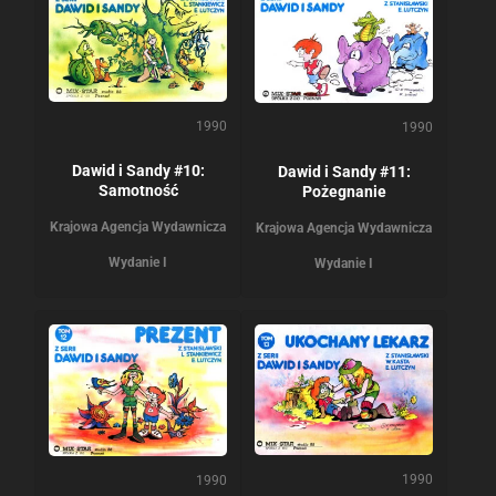
1990
1990
Dawid i Sandy #10:
Dawid i Sandy #11:
Samotność
Pożegnanie
Krajowa Agencja Wydawnicza
Krajowa Agencja Wydawnicza
Wydanie I
Wydanie I
1990
1990