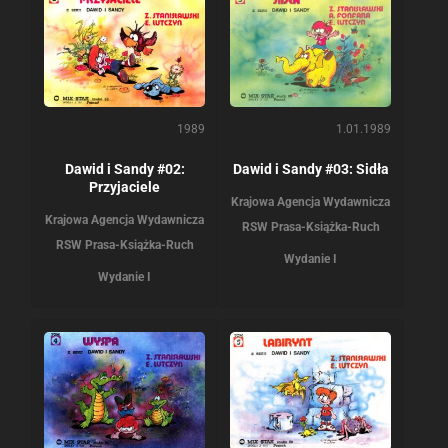
1989
1.01.1989
Dawid i Sandy #02:
Dawid i Sandy #03: Sidła
Przyjaciele
Krajowa Agencja Wydawnicza
Krajowa Agencja Wydawnicza
RSW Prasa-Książka-Ruch
RSW Prasa-Książka-Ruch
Wydanie I
Wydanie I