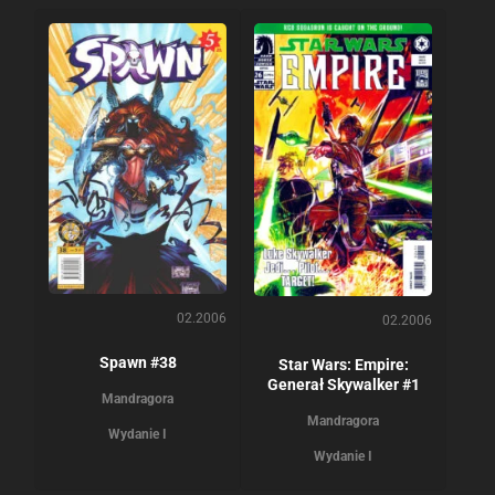
02.2006
02.2006
Spawn #38
Star Wars: Empire:
Generał Skywalker #1
Mandragora
Mandragora
Wydanie I
Wydanie I