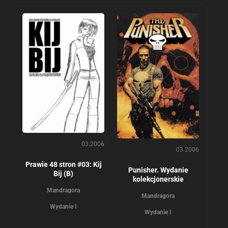
03.2006
03.2006
Prawie 48 stron #03: Kij
Punisher. Wydanie
Bij (B)
kolekcjonerskie
Mandragora
Mandragora
Wydanie I
Wydanie I