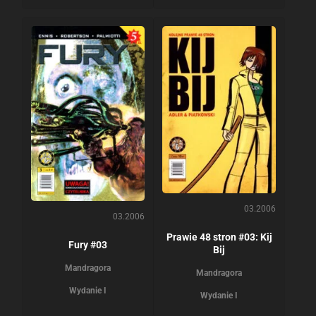
03.2006
03.2006
Prawie 48 stron #03: Kij
Fury #03
Bij
Mandragora
Mandragora
Wydanie I
Wydanie I