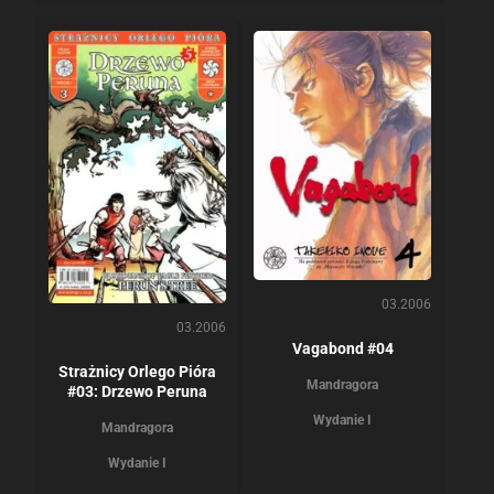
03.2006
03.2006
Vagabond #04
Strażnicy Orlego Pióra
Mandragora
#03: Drzewo Peruna
Wydanie I
Mandragora
Wydanie I