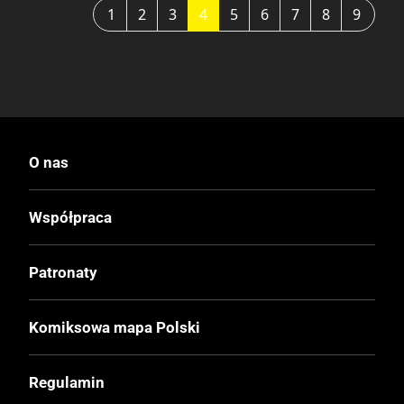
Strona
1
2
3
4
5
6
7
8
9
4 z 9
O nas
Współpraca
Patronaty
Komiksowa mapa Polski
Regulamin