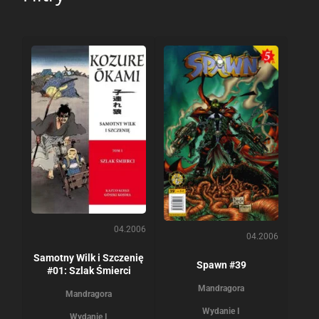
04.2006
04.2006
Samotny Wilk i Szczenię
Spawn #39
#01: Szlak Śmierci
Mandragora
Mandragora
Wydanie I
Wydanie I